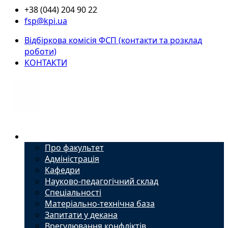
+38 (044) 204 90 22
fsp@kpi.ua
Відбіркова комісія ФСП (контакти та розклад
роботи)
КОНТАКТИ
Факультет
Про факультет
Адміністрація
Кафедри
Науково-педагогічний склад
Спеціальності
Матеріально-технічна база
Запитати у декана
Врегулювання конфліктів