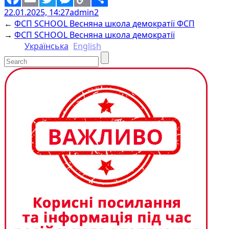
22.01.2025, 14:27
admin2
Facebook
Email
Twitter
Messenger
Copy
Share
←
ФСП SCHOOL Весняна школа демократії ФСП
Link
→
ФСП SCHOOL Весняна школа демократії
Українська
English