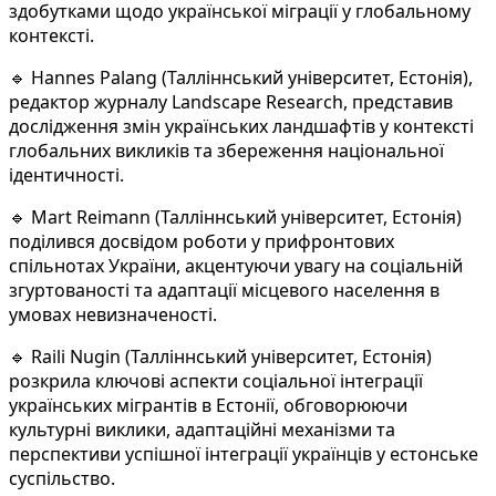
здобутками щодо української міграції у глобальному
контексті.
🔹 Hannes Palang (Талліннський університет, Естонія),
редактор журналу Landscape Research, представив
дослідження змін українських ландшафтів у контексті
глобальних викликів та збереження національної
ідентичності.
🔹 Mart Reimann (Талліннський університет, Естонія)
поділився досвідом роботи у прифронтових
спільнотах України, акцентуючи увагу на соціальній
згуртованості та адаптації місцевого населення в
умовах невизначеності.
🔹 Raili Nugin (Талліннський університет, Естонія)
розкрила ключові аспекти соціальної інтеграції
українських мігрантів в Естонії, обговорюючи
культурні виклики, адаптаційні механізми та
перспективи успішної інтеграції українців у естонське
суспільство.