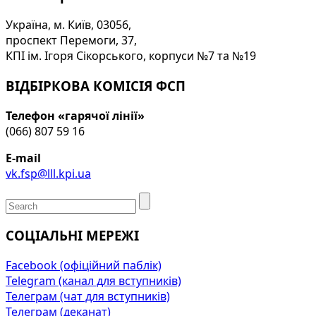
Україна, м. Київ, 03056,
проспект Перемоги, 37,
КПІ ім. Ігоря Сікорського, корпуси №7 та №19
ВІДБІРКОВА КОМІСІЯ ФСП
Телефон «гарячої лінії»
(066) 807 59 16
E-mail
vk.fsp@lll.kpi.ua
СОЦІАЛЬНІ МЕРЕЖІ
Facebook (офіційний паблік)
Telegram (канал для вступників)
Телеграм (чат для вступників)
Телеграм (деканат)