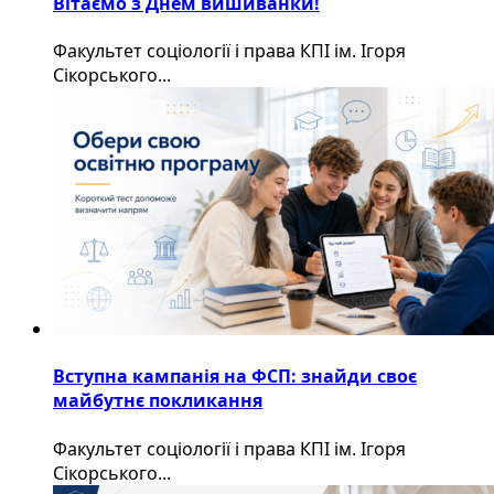
Вітаємо з Днем вишиванки!
Факультет соціології і права КПІ ім. Ігоря
Сікорського...
Вступна кампанія на ФСП: знайди своє
майбутнє покликання
Факультет соціології і права КПІ ім. Ігоря
Сікорського...