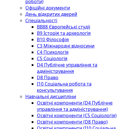
роботи)
Офіційні документи
День відкритих дверей
Спеціальності
BВ88 Європейські студії
B9 Історія та археологія
B10 Філософія
C3 Міжнародні відносини
C4 Психологія
С5 Соціологія
D4 Публічне управління та
адміністрування
D8 Право
I10 Соціальна робота та
консультування
Навчальні дисципліни
Освітні компоненти (D4 Публічне
управління та адміністрування)
Освітні компоненти (С5 Соціологія)
Освітні компоненти (D8 Право)
Освітні компоненти (I10 Соціальна