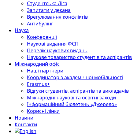
Студентська Ліга
Запитати у декана
Врегулювання конфліктів
Антибулінг
Наука
Конференції
Наукові видання ФСП
Перелік наукових видань
Наукове товариство студентів та аспірантів
Міжнародний офіс
Наші партнери
Координатор з академічної мобільності
Erasmus+
Відгуки студентів, аспірантів та викладачів
Міжнародні наукові та освітні заходи
Інформаційний бюлетень «Джерело»
Корисні лінки
Новини
Контакти