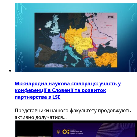
Міжнародна наукова співпраця: участь у
конференції в Словенії та розвиток
партнерства з LSE
​Представники нашого факультету продовжують
активно долучатися...