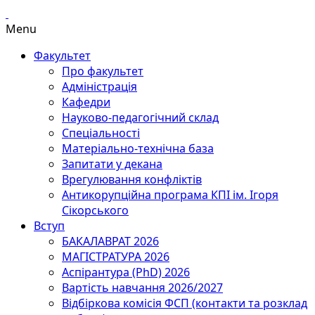
Menu
Факультет
Про факультет
Адміністрація
Кафедри
Науково-педагогічний склад
Спеціальності
Матеріально-технічна база
Запитати у декана
Врегулювання конфліктів
Антикорупційна програма КПІ ім. Ігоря
Сікорського
Вступ
БАКАЛАВРАТ 2026
МАГІСТРАТУРА 2026
Аспірантура (PhD) 2026
Вартість навчання 2026/2027
Відбіркова комісія ФСП (контакти та розклад