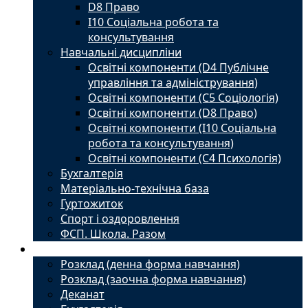
D8 Право
I10 Соціальна робота та
консультування
Навчальні дисципліни
Освітні компоненти (D4 Публічне
управління та адміністрування)
Освітні компоненти (С5 Соціологія)
Освітні компоненти (D8 Право)
Освітні компоненти (I10 Соціальна
робота та консультування)
Освітні компоненти (С4 Психологія)
Бухгалтерія
Матеріально-технічна база
Гуртожиток
Спорт і оздоровлення
ФСП. Школа. Разом
Студенту
Розклад (денна форма навчання)
Розклад (заочна форма навчання)
Деканат