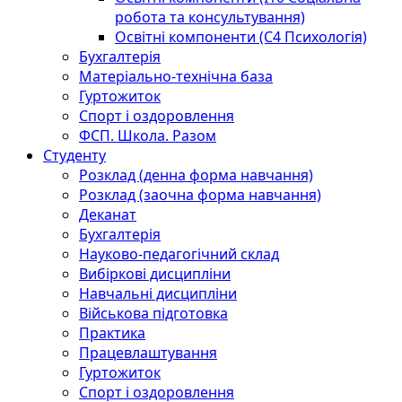
робота та консультування)
Освітні компоненти (С4 Психологія)
Бухгалтерія
Матеріально-технічна база
Гуртожиток
Спорт і оздоровлення
ФСП. Школа. Разом
Студенту
Розклад (денна форма навчання)
Розклад (заочна форма навчання)
Деканат
Бухгалтерія
Науково-педагогічний склад
Вибіркові дисципліни
Навчальні дисципліни
Військова підготовка
Практика
Працевлаштування
Гуртожиток
Спорт і оздоровлення