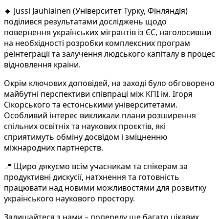
🔹 Jussi Jauhiainen (Університет Турку, Фінляндія)
поділився результатами досліджень щодо
повернення українських мігрантів із ЄС, наголосивши
на необхідності розробки комплексних програм
реінтеграції та залучення людського капіталу в процес
відновлення країни.
Окрім ключових доповідей, на заході було обговорено
майбутні перспективи співпраці між КПІ ім. Ігоря
Сікорського та естонськими університетами.
Особливий інтерес викликали плани розширення
спільних освітніх та наукових проєктів, які
сприятимуть обміну досвідом і зміцненню
міжнародних партнерств.
📍 Щиро дякуємо всім учасникам та спікерам за
продуктивні дискусії, натхнення та готовність
працювати над новими можливостями для розвитку
українського наукового простору.
Залишайтеся з нами – попереду ще багато цікавих