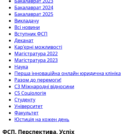
Бакалаврат 2023
Бакалаврат 2024
Бакалаврат 2025
Викладачу
Всі новини
Вступник ФСП
Деканат
Кар'єрні можливості
Магістратура 2022
Магістратура 2023
Наука
Перша інноваційна онлайн юридична клініка
Разом до перемоги!
С3 Міжнародні відносини
С5 Соціологія
Студенту
Університет
Факультет
Юстиція на кожен день
ФСП. Перспектива. Успіх