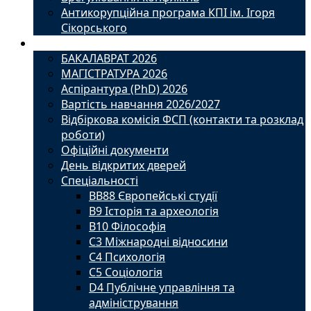
Антикорупційна програма КПІ ім. Ігоря
Сікорського
Вступ
БАКАЛАВРАТ 2026
МАГІСТРАТУРА 2026
Аспірантура (PhD) 2026
Вартість навчання 2026/2027
Відбіркова комісія ФСП (контакти та розклад
роботи)
Офіційні документи
День відкритих дверей
Спеціальності
BВ88 Європейські студії
B9 Історія та археологія
B10 Філософія
C3 Міжнародні відносини
C4 Психологія
С5 Соціологія
D4 Публічне управління та
адміністрування