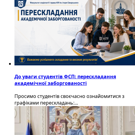
До уваги студентів ФСП: перескладання
академічної заборгованості
Просимо студентів своєчасно ознайомитися з
графіками перескладань:...