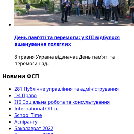
День пам’яті та перемоги: у КПІ відбулося
вшанування полеглих
8 травня Україна відзначає День пам’яті та
перемоги над...
Новини ФСП
281 Публічне управління та адміністрування
D4 Право
I10 Соціальна робота та консультування
International Office
School Time
Аспіранту
Бакалаврат 2022