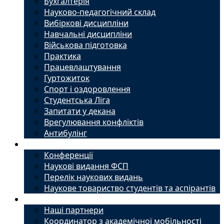
Бухгалтерія
Науково-педагогічний склад
Вибіркові дисципліни
Навчальні дисципліни
Військова підготовка
Практика
Працевлаштування
Гуртожиток
Спорт і оздоровлення
Студентська Ліга
Запитати у декана
Врегулювання конфліктів
Антибулінг
Наука
Конференції
Наукові видання ФСП
Перелік наукових видань
Наукове товариство студентів та аспірантів
Міжнародний офіс
Наші партнери
Координатор з академічної мобільності