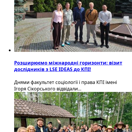
Розширюємо міжнародні горизонти: візит
дослідників з LSE IDEAS до КПІ!
Днями факультет соціології і права КПІ імені
Ігоря Сікорського відвідали...