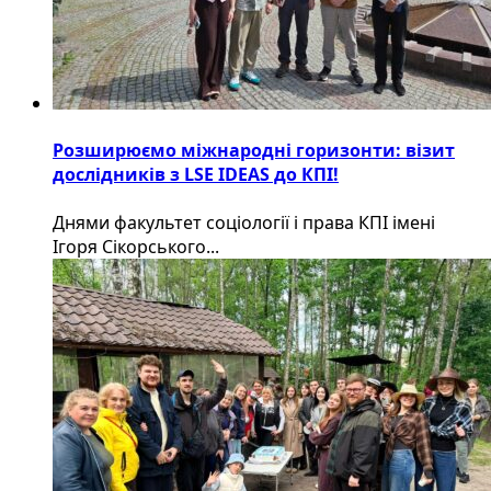
Розширюємо міжнародні горизонти: візит
дослідників з LSE IDEAS до КПІ!
Днями факультет соціології і права КПІ імені
Ігоря Сікорського...