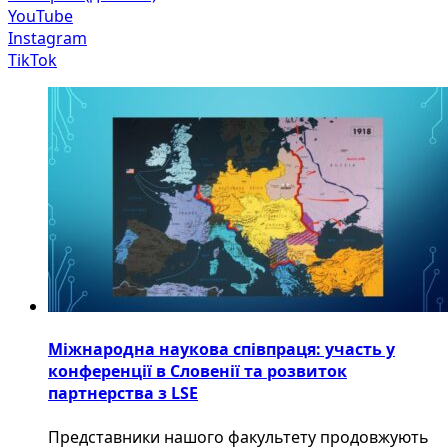
YouTube
Instagram
TikTok
Міжнародна наукова співпраця: участь у
конференції в Словенії та розвиток
партнерства з LSE
​Представники нашого факультету продовжують