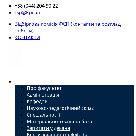
+38 (044) 204 90 22
fsp@kpi.ua
Відбіркова комісія ФСП (контакти та розклад
роботи)
КОНТАКТИ
Факультет
Про факультет
Адміністрація
Кафедри
Науково-педагогічний склад
Спеціальності
Матеріально-технічна база
Запитати у декана
Врегулювання конфліктів