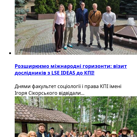
Розширюємо міжнародні горизонти: візит
дослідників з LSE IDEAS до КПІ!
Днями факультет соціології і права КПІ імені
Ігоря Сікорського відвідали...