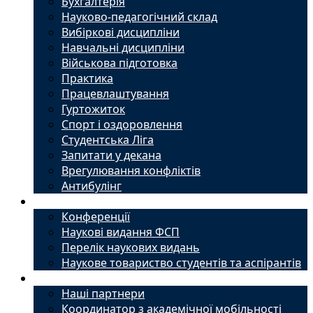
Бухгалтерія
Науково-педагогічний склад
Вибіркові дисципліни
Навчальні дисципліни
Військова підготовка
Практика
Працевлаштування
Гуртожиток
Спорт і оздоровлення
Студентська Ліга
Запитати у декана
Врегулювання конфліктів
Антибулінг
Наука
Конференції
Наукові видання ФСП
Перелік наукових видань
Наукове товариство студентів та аспірантів
Міжнародний офіс
Наші партнери
Координатор з академічної мобільності