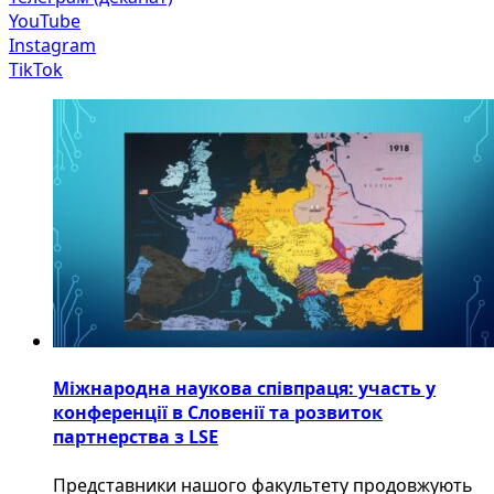
YouTube
Instagram
TikTok
Міжнародна наукова співпраця: участь у
конференції в Словенії та розвиток
партнерства з LSE
​Представники нашого факультету продовжують