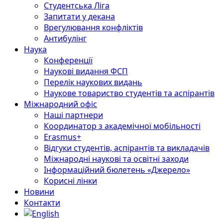
Студентська Ліга
Запитати у декана
Врегулювання конфліктів
Антибулінг
Наука
Конференції
Наукові видання ФСП
Перелік наукових видань
Наукове товариство студентів та аспірантів
Міжнародний офіс
Наші партнери
Координатор з академічної мобільності
Erasmus+
Відгуки студентів, аспірантів та викладачів
Міжнародні наукові та освітні заходи
Інформаційний бюлетень «Джерело»
Корисні лінки
Новини
Контакти