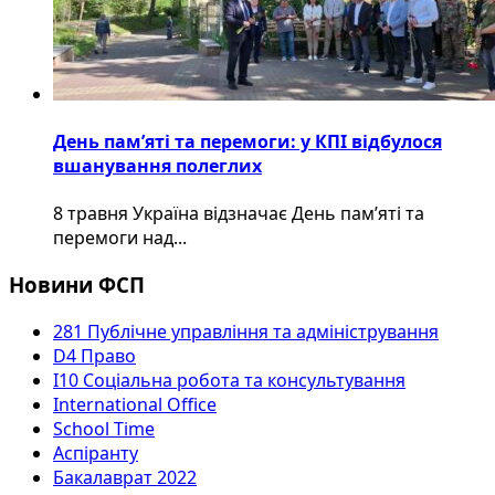
День пам’яті та перемоги: у КПІ відбулося
вшанування полеглих
8 травня Україна відзначає День пам’яті та
перемоги над...
Новини ФСП
281 Публічне управління та адміністрування
D4 Право
I10 Соціальна робота та консультування
International Office
School Time
Аспіранту
Бакалаврат 2022