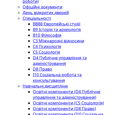
роботи)
Офіційні документи
День відкритих дверей
Спеціальності
BВ88 Європейські студії
B9 Історія та археологія
B10 Філософія
C3 Міжнародні відносини
C4 Психологія
С5 Соціологія
D4 Публічне управління та
адміністрування
D8 Право
I10 Соціальна робота та
консультування
Навчальні дисципліни
Освітні компоненти (D4 Публічне
управління та адміністрування)
Освітні компоненти (С5 Соціологія)
Освітні компоненти (D8 Право)
Освітні компоненти (I10 Соціальна