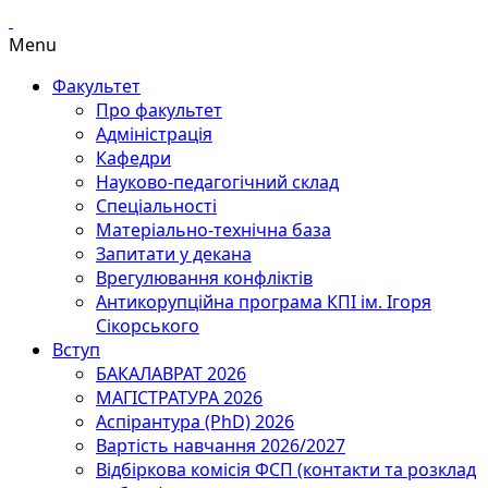
Menu
Факультет
Про факультет
Адміністрація
Кафедри
Науково-педагогічний склад
Спеціальності
Матеріально-технічна база
Запитати у декана
Врегулювання конфліктів
Антикорупційна програма КПІ ім. Ігоря
Сікорського
Вступ
БАКАЛАВРАТ 2026
МАГІСТРАТУРА 2026
Аспірантура (PhD) 2026
Вартість навчання 2026/2027
Відбіркова комісія ФСП (контакти та розклад