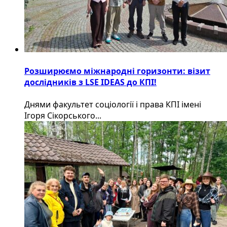
Розширюємо міжнародні горизонти: візит
дослідників з LSE IDEAS до КПІ!
Днями факультет соціології і права КПІ імені
Ігоря Сікорського...