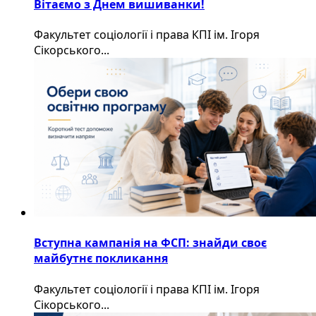
Вітаємо з Днем вишиванки!
Факультет соціології і права КПІ ім. Ігоря
Сікорського...
Вступна кампанія на ФСП: знайди своє
майбутнє покликання
Факультет соціології і права КПІ ім. Ігоря
Сікорського...