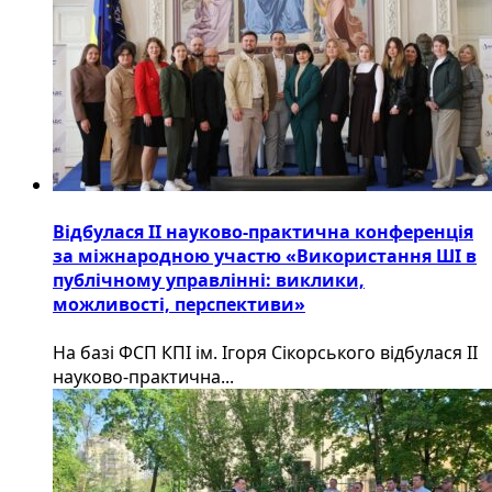
Відбулася ІІ науково-практична конференція
за міжнародною участю «Використання ШІ в
публічному управлінні: виклики,
можливості, перспективи»
На базі ФСП КПІ ім. Ігоря Сікорського відбулася ІІ
науково-практична...