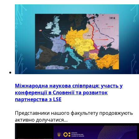
Міжнародна наукова співпраця: участь у
конференції в Словенії та розвиток
партнерства з LSE
​Представники нашого факультету продовжують
активно долучатися...