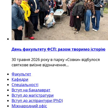
День факультету ФСП: разом творимо історію
30 травня 2026 року в парку «Совки» відбулося
святкове виїзне відзначення...
Факультет
Кафедри
Спеціальності
Вступ на бакалаврат
Вступ до магістратури
Вступ до аспірантури (PhD)
Міжнародний офіс