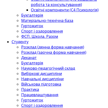
робота та консультування)
Освітні компоненти (С4 Психологія)
Бухгалтерія
Матеріально-технічна база
Гуртожиток
Спорт і оздоровлення
ФСП. Школа. Разом
Студенту
Розклад (денна форма навчання)
Розклад (заочна форма навчання)
Деканат
Бухгалтерія
Науково-педагогічний склад
Вибіркові дисципліни
Навчальні дисципліни
Військова підготовка
Практика
Працевлаштування
Гуртожиток
Спорт і оздоровлення