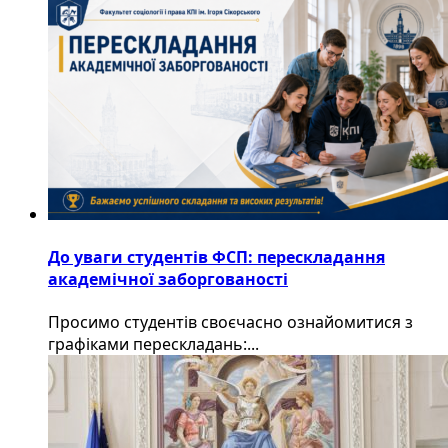
До уваги студентів ФСП: перескладання
академічної заборгованості
Просимо студентів своєчасно ознайомитися з
графіками перескладань:...