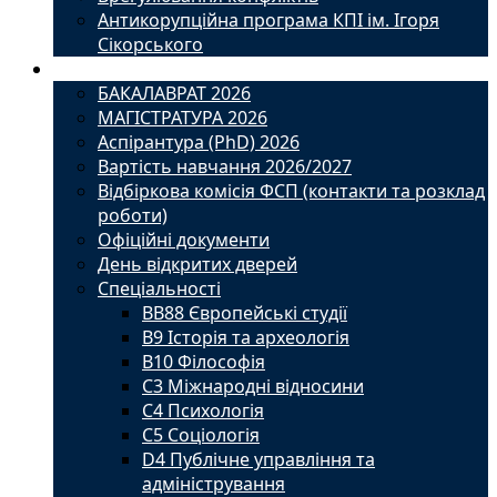
Антикорупційна програма КПІ ім. Ігоря
Сікорського
Вступ
БАКАЛАВРАТ 2026
МАГІСТРАТУРА 2026
Аспірантура (PhD) 2026
Вартість навчання 2026/2027
Відбіркова комісія ФСП (контакти та розклад
роботи)
Офіційні документи
День відкритих дверей
Спеціальності
BВ88 Європейські студії
B9 Історія та археологія
B10 Філософія
C3 Міжнародні відносини
C4 Психологія
С5 Соціологія
D4 Публічне управління та
адміністрування