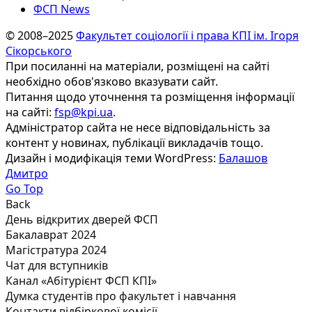
ФСП News
© 2008–2025
Факультет соціології і права КПІ ім. Ігоря
Сікорського
При посиланні на матеріали, розміщені на сайті
необхідно обов'язково вказувати сайт.
Питання щодо уточнення та розміщення інформації
на сайті:
fsp@kpi.ua
.
Адміністратор сайта не несе відповідальність за
контент у новинах, публікації викладачів тощо.
Дизайн і модифікація теми WordPress:
Балашов
Дмитро
Go Top
Back
День відкритих дверей ФСП
Бакалаврат 2024
Магістратура 2024
Чат для вступників
Канал «Абітурієнт ФСП КПІ»
Думка студентів про факультет і навчання
Контакти відбіркової комісії