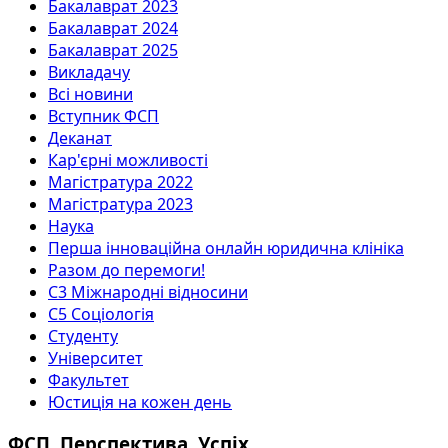
Бакалаврат 2023
Бакалаврат 2024
Бакалаврат 2025
Викладачу
Всі новини
Вступник ФСП
Деканат
Кар'єрні можливості
Магістратура 2022
Магістратура 2023
Наука
Перша інноваційна онлайн юридична клініка
Разом до перемоги!
С3 Міжнародні відносини
С5 Соціологія
Студенту
Університет
Факультет
Юстиція на кожен день
ФСП. Перспектива. Успіх