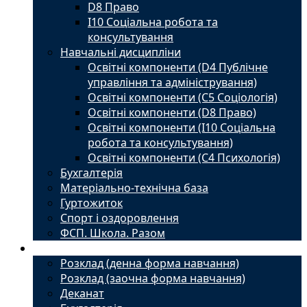
D8 Право
I10 Соціальна робота та
консультування
Навчальні дисципліни
Освітні компоненти (D4 Публічне
управління та адміністрування)
Освітні компоненти (С5 Соціологія)
Освітні компоненти (D8 Право)
Освітні компоненти (I10 Соціальна
робота та консультування)
Освітні компоненти (С4 Психологія)
Бухгалтерія
Матеріально-технічна база
Гуртожиток
Спорт і оздоровлення
ФСП. Школа. Разом
Студенту
Розклад (денна форма навчання)
Розклад (заочна форма навчання)
Деканат