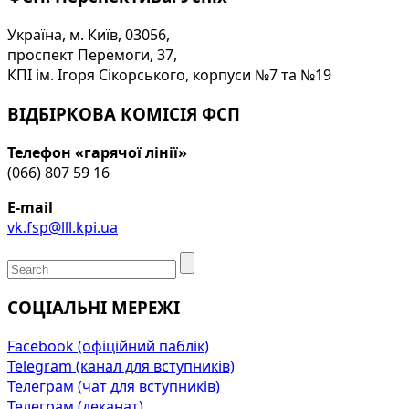
Україна, м. Київ, 03056,
проспект Перемоги, 37,
КПІ ім. Ігоря Сікорського, корпуси №7 та №19
ВІДБІРКОВА КОМІСІЯ ФСП
Телефон «гарячої лінії»
(066) 807 59 16
E-mail
vk.fsp@lll.kpi.ua
СОЦІАЛЬНІ МЕРЕЖІ
Facebook (офіційний паблік)
Telegram (канал для вступників)
Телеграм (чат для вступників)
Телеграм (деканат)