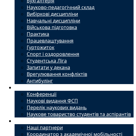
Бухгалтерія
Науково-педагогічний склад
Вибіркові дисципліни
Навчальні дисципліни
Військова підготовка
Практика
Працевлаштування
Гуртожиток
Спорт і оздоровлення
Студентська Ліга
Запитати у декана
Врегулювання конфліктів
Антибулінг
Наука
Конференції
Наукові видання ФСП
Перелік наукових видань
Наукове товариство студентів та аспірантів
Міжнародний офіс
Наші партнери
Координатор з академічної мобільності