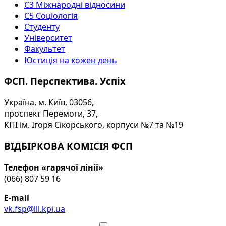
С3 Міжнародні відносини
С5 Соціологія
Студенту
Університет
Факультет
Юстиція на кожен день
ФСП. Перспектива. Успіх
Україна, м. Київ, 03056,
проспект Перемоги, 37,
КПІ ім. Ігоря Сікорського, корпуси №7 та №19
ВІДБІРКОВА КОМІСІЯ ФСП
Телефон «гарячої лінії»
(066) 807 59 16
E-mail
vk.fsp@lll.kpi.ua