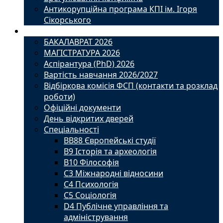
Антикорупційна програма КПІ ім. Ігоря
Сікорського
Вступ
БАКАЛАВРАТ 2026
МАГІСТРАТУРА 2026
Аспірантура (PhD) 2026
Вартість навчання 2026/2027
Відбіркова комісія ФСП (контакти та розклад
роботи)
Офіційні документи
День відкритих дверей
Спеціальності
BВ88 Європейські студії
B9 Історія та археологія
B10 Філософія
C3 Міжнародні відносини
C4 Психологія
С5 Соціологія
D4 Публічне управління та
адміністрування