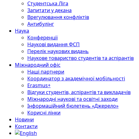
Студентська Ліга
Запитати у декана
Врегулювання конфліктів
Антибулінг
Наука
Конференції
Наукові видання ФСП
Перелік наукових видань
Наукове товариство студентів та аспірантів
Міжнародний офіс
Наші партнери
Координатор з академічної мобільності
Erasmus+
Відгуки студентів, аспірантів та викладачів
Міжнародні наукові та освітні заходи
Інформаційний бюлетень «Джерело»
Корисні лінки
Новини
Контакти