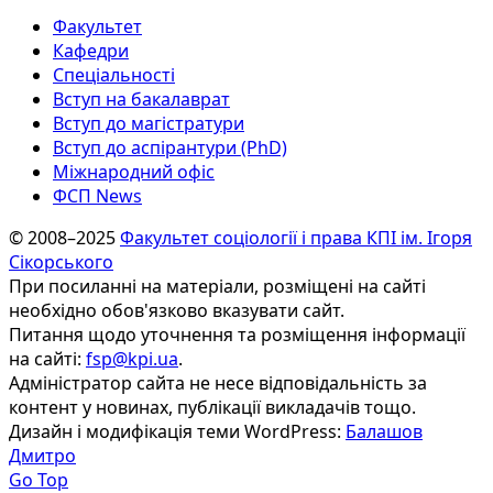
Факультет
Кафедри
Спеціальності
Вступ на бакалаврат
Вступ до магістратури
Вступ до аспірантури (PhD)
Міжнародний офіс
ФСП News
© 2008–2025
Факультет соціології і права КПІ ім. Ігоря
Сікорського
При посиланні на матеріали, розміщені на сайті
необхідно обов'язково вказувати сайт.
Питання щодо уточнення та розміщення інформації
на сайті:
fsp@kpi.ua
.
Адміністратор сайта не несе відповідальність за
контент у новинах, публікації викладачів тощо.
Дизайн і модифікація теми WordPress:
Балашов
Дмитро
Go Top