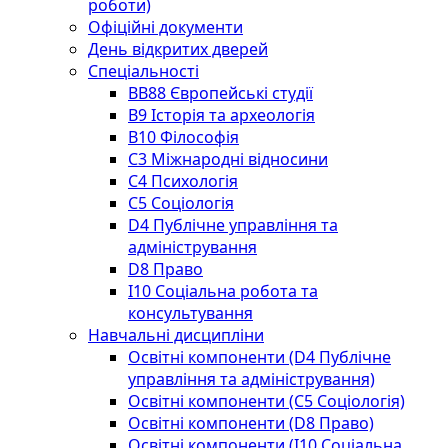
роботи)
Офіційні документи
День відкритих дверей
Спеціальності
BВ88 Європейські студії
B9 Історія та археологія
B10 Філософія
C3 Міжнародні відносини
C4 Психологія
С5 Соціологія
D4 Публічне управління та
адміністрування
D8 Право
I10 Соціальна робота та
консультування
Навчальні дисципліни
Освітні компоненти (D4 Публічне
управління та адміністрування)
Освітні компоненти (С5 Соціологія)
Освітні компоненти (D8 Право)
Освітні компоненти (I10 Соціальна