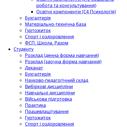
робота та консультування)
Освітні компоненти (С4 Психологія)
Бухгалтерія
Матеріально-технічна база
Гуртожиток
Спорт і оздоровлення
ФСП. Школа. Разом
Студенту
Розклад (денна форма навчання)
Розклад (заочна форма навчання)
Деканат
Бухгалтерія
Науково-педагогічний склад
Вибіркові дисципліни
Навчальні дисципліни
Військова підготовка
Практика
Працевлаштування
Гуртожиток
Спорт і оздоровлення