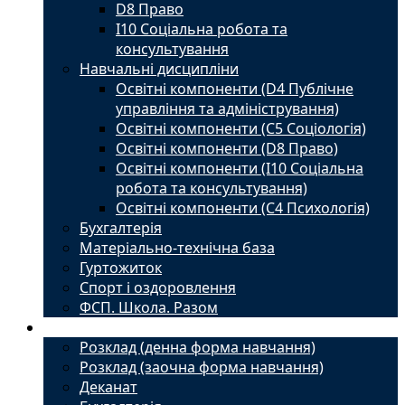
D8 Право
I10 Соціальна робота та
консультування
Навчальні дисципліни
Освітні компоненти (D4 Публічне
управління та адміністрування)
Освітні компоненти (С5 Соціологія)
Освітні компоненти (D8 Право)
Освітні компоненти (I10 Соціальна
робота та консультування)
Освітні компоненти (С4 Психологія)
Бухгалтерія
Матеріально-технічна база
Гуртожиток
Спорт і оздоровлення
ФСП. Школа. Разом
Студенту
Розклад (денна форма навчання)
Розклад (заочна форма навчання)
Деканат