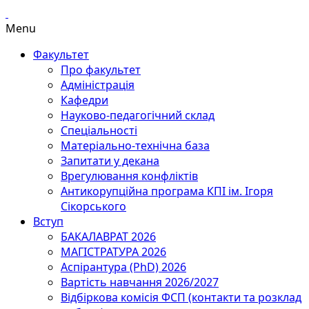
Menu
Факультет
Про факультет
Адміністрація
Кафедри
Науково-педагогічний склад
Спеціальності
Матеріально-технічна база
Запитати у декана
Врегулювання конфліктів
Антикорупційна програма КПІ ім. Ігоря
Сікорського
Вступ
БАКАЛАВРАТ 2026
МАГІСТРАТУРА 2026
Аспірантура (PhD) 2026
Вартість навчання 2026/2027
Відбіркова комісія ФСП (контакти та розклад