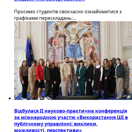
Просимо студентів своєчасно ознайомитися з
графіками перескладань:...
Відбулася ІІ науково-практична конференція
за міжнародною участю «Використання ШІ в
публічному управлінні: виклики,
можливості, перспективи»