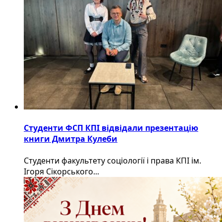
Студенти ФСП КПІ відвідали презентацію
книги Дмитра Кулеби
Студенти факультету соціології і права КПІ ім.
Ігоря Сікорського...