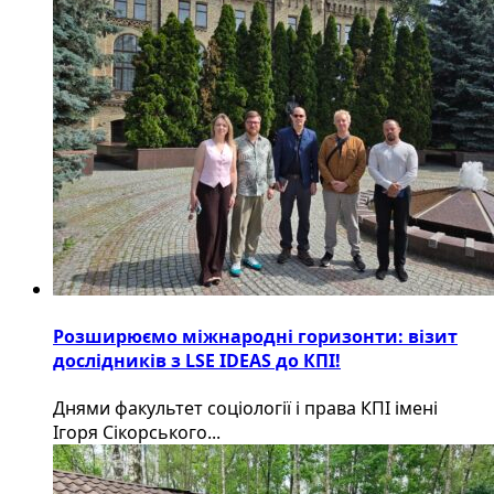
Розширюємо міжнародні горизонти: візит
дослідників з LSE IDEAS до КПІ!
Днями факультет соціології і права КПІ імені
Ігоря Сікорського...