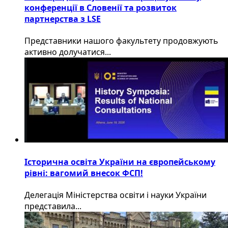
конференції в Словенії та розвиток
партнерства з LSE
​Представники нашого факультету продовжують
активно долучатися...
Історична освіта України на європейському
рівні: вагомий внесок ФСП!
Делегація Міністерства освіти і науки України
представила...