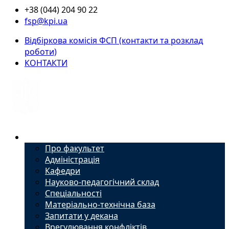
+38 (044) 204 90 22
fsp@kpi.ua
Відбіркова комісія ФСП (контакти та розклад
роботи)
КОНТАКТИ
Факультет
Про факультет
Адміністрація
Кафедри
Науково-педагогічний склад
Спеціальності
Матеріально-технічна база
Запитати у декана
Врегулювання конфліктів