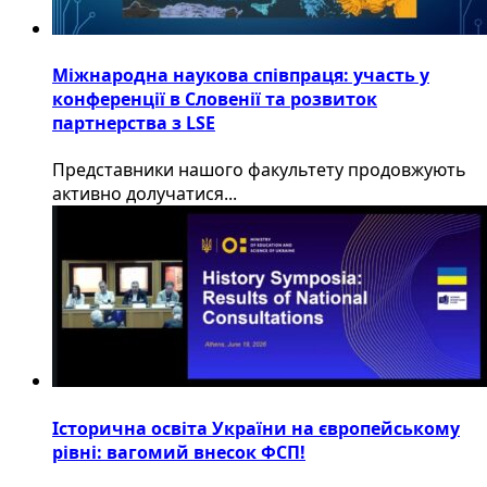
Міжнародна наукова співпраця: участь у
конференції в Словенії та розвиток
партнерства з LSE
​Представники нашого факультету продовжують
активно долучатися...
Історична освіта України на європейському
рівні: вагомий внесок ФСП!