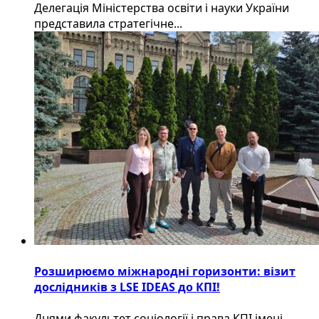
Делегація Міністерства освіти і науки України
представила стратегічне...
Розширюємо міжнародні горизонти: візит
дослідників з LSE IDEAS до КПІ!
Днями факультет соціології і права КПІ імені