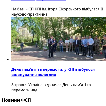
На базі ФСП КПІ ім. Ігоря Сікорського відбулася ІІ
науково-практична...
День пам’яті та перемоги: у КПІ відбулося
вшанування полеглих
8 травня Україна відзначає День пам’яті та
перемоги над...
Новини ФСП