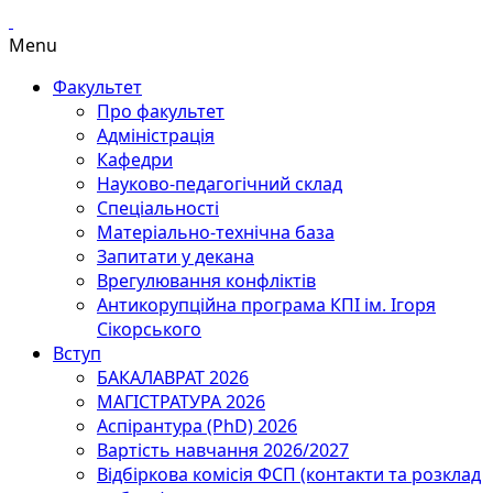
Menu
Факультет
Про факультет
Адміністрація
Кафедри
Науково-педагогічний склад
Спеціальності
Матеріально-технічна база
Запитати у декана
Врегулювання конфліктів
Антикорупційна програма КПІ ім. Ігоря
Сікорського
Вступ
БАКАЛАВРАТ 2026
МАГІСТРАТУРА 2026
Аспірантура (PhD) 2026
Вартість навчання 2026/2027
Відбіркова комісія ФСП (контакти та розклад