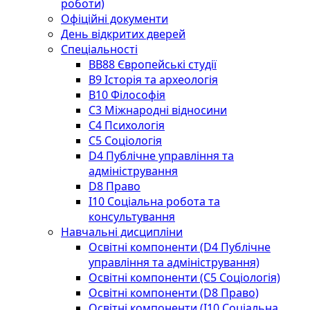
роботи)
Офіційні документи
День відкритих дверей
Спеціальності
BВ88 Європейські студії
B9 Історія та археологія
B10 Філософія
C3 Міжнародні відносини
C4 Психологія
С5 Соціологія
D4 Публічне управління та
адміністрування
D8 Право
I10 Соціальна робота та
консультування
Навчальні дисципліни
Освітні компоненти (D4 Публічне
управління та адміністрування)
Освітні компоненти (С5 Соціологія)
Освітні компоненти (D8 Право)
Освітні компоненти (I10 Соціальна