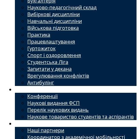
Бухгалтерія
Науково-педагогічний склад
Вибіркові дисципліни
Навчальні дисципліни
Військова підготовка
Практика
Працевлаштування
Гуртожиток
Спорт і оздоровлення
Студентська Ліга
Запитати у декана
Врегулювання конфліктів
Антибулінг
Наука
Конференції
Наукові видання ФСП
Перелік наукових видань
Наукове товариство студентів та аспірантів
Міжнародний офіс
Наші партнери
Координатор з академічної мобільності