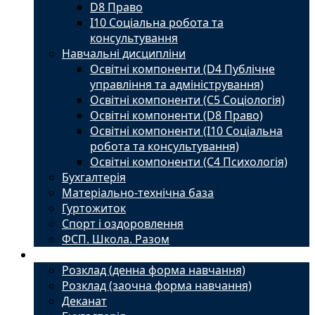
D8 Право
I10 Соціальна робота та
консультування
Навчальні дисципліни
Освітні компоненти (D4 Публічне
управління та адміністрування)
Освітні компоненти (С5 Соціологія)
Освітні компоненти (D8 Право)
Освітні компоненти (I10 Соціальна
робота та консультування)
Освітні компоненти (С4 Психологія)
Бухгалтерія
Матеріально-технічна база
Гуртожиток
Спорт і оздоровлення
ФСП. Школа. Разом
Студенту
Розклад (денна форма навчання)
Розклад (заочна форма навчання)
Деканат