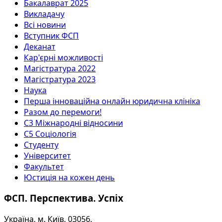
Бакалаврат 2025
Викладачу
Всі новини
Вступник ФСП
Деканат
Кар'єрні можливості
Магістратура 2022
Магістратура 2023
Наука
Перша інноваційна онлайн юридична клініка
Разом до перемоги!
С3 Міжнародні відносини
С5 Соціологія
Студенту
Університет
Факультет
Юстиція на кожен день
ФСП. Перспектива. Успіх
Україна, м. Київ, 03056,