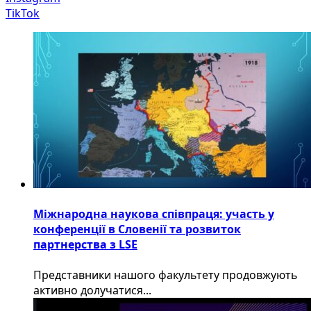
TikTok
Міжнародна наукова співпраця: участь у
конференції в Словенії та розвиток
партнерства з LSE
​Представники нашого факультету продовжують
активно долучатися...