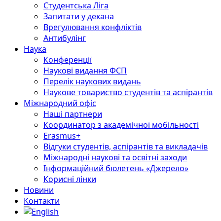
Студентська Ліга
Запитати у декана
Врегулювання конфліктів
Антибулінг
Наука
Конференції
Наукові видання ФСП
Перелік наукових видань
Наукове товариство студентів та аспірантів
Міжнародний офіс
Наші партнери
Координатор з академічної мобільності
Erasmus+
Відгуки студентів, аспірантів та викладачів
Міжнародні наукові та освітні заходи
Інформаційний бюлетень «Джерело»
Корисні лінки
Новини
Контакти