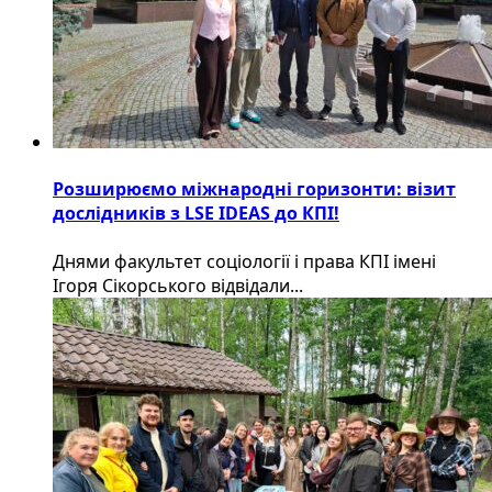
Розширюємо міжнародні горизонти: візит
дослідників з LSE IDEAS до КПІ!
Днями факультет соціології і права КПІ імені
Ігоря Сікорського відвідали...