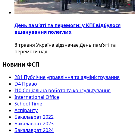
День пам’яті та перемоги: у КПІ відбулося
вшанування полеглих
8 травня Україна відзначає День пам’яті та
перемоги над...
Новини ФСП
281 Публічне управління та адміністрування
D4 Право
I10 Соціальна робота та консультування
International Office
School Time
Аспіранту
Бакалаврат 2022
Бакалаврат 2023
Бакалаврат 2024