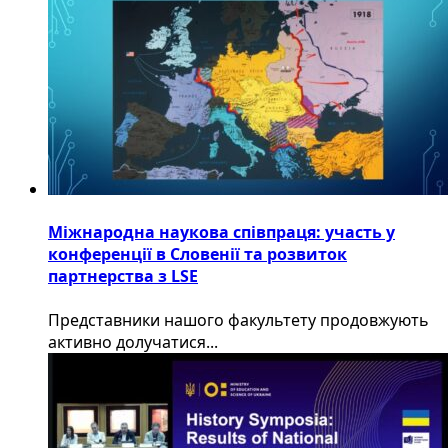
Міжнародна наукова співпраця: участь у
конференції в Словенії та розвиток
партнерства з LSE
​Представники нашого факультету продовжують
активно долучатися...