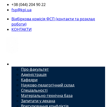
+38 (044) 204 90 22
fsp@kpi.ua
Відбіркова комісія ФСП (контакти та розклад
роботи)
КОНТАКТИ
Факультет
Про факультет
Адміністрація
Кафедри
Науково-педагогічний склад
Спеціальності
Матеріально-технічна база
Запитати у декана
Врегулювання конфліктів