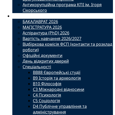
Антикорупційна програма КПІ ім. Ігоря
Сікорського
Вступ
БАКАЛАВРАТ 2026
МАГІСТРАТУРА 2026
Аспірантура (PhD) 2026
Вартість навчання 2026/2027
Відбіркова комісія ФСП (контакти та розклад
роботи)
Офіційні документи
День відкритих дверей
Спеціальності
BВ88 Європейські студії
B9 Історія та археологія
B10 Філософія
C3 Міжнародні відносини
C4 Психологія
С5 Соціологія
D4 Публічне управління та
адміністрування