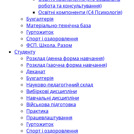
робота та консультування)
Освітні компоненти (С4 Психологія)
Бухгалтерія
Матеріально-технічна база
Гуртожиток
Спорт і оздоровлення
ФСП. Школа. Разом
Студенту
Розклад (денна форма навчання)
Розклад (заочна форма навчання)
Деканат
Бухгалтерія
Науково-педагогічний склад
Вибіркові дисципліни
Навчальні дисципліни
Військова підготовка
Практика
Працевлаштування
Гуртожиток
Спорт і оздоровлення