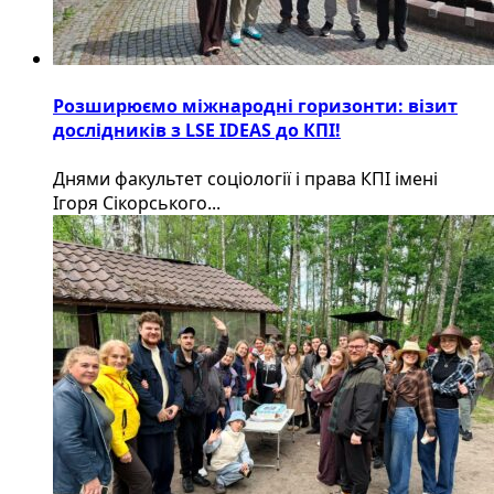
Розширюємо міжнародні горизонти: візит
дослідників з LSE IDEAS до КПІ!
Днями факультет соціології і права КПІ імені
Ігоря Сікорського...