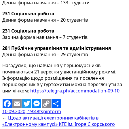
Денна форма навчання – 133 студенти
231 Соціальна робота
Денна форма навчання – 20 студентів
231 Соціальна робота
Заочна форма навчання – 7 студентів
281 Публічне управління та адміністрування
Денна форма навчання – 29 студентів
Нагадуємо, що навчання у першокурсників
починаються 21 вересня у дистанційному режимі.
Інформацію щодо розміщення та поселення
першокурсників у гуртожитки можна переглянути за
цим лінком:
https://telegra.ph/accommodation-09-10
10.09.2020, 19:48
fspinform
Facebook
Email
Twitter
Messenger
Copy
Share
←
Щодо активації електронних кабінетів в
Link
«Електронному кампусі» КПІ ім. Ігоря Сікорського