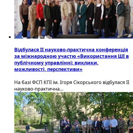
Відбулася ІІ науково-практична конференція
за міжнародною участю «Використання ШІ в
публічному управлінні: виклики,
можливості, перспективи»
На базі ФСП КПІ ім. Ігоря Сікорського відбулася ІІ
науково-практична...