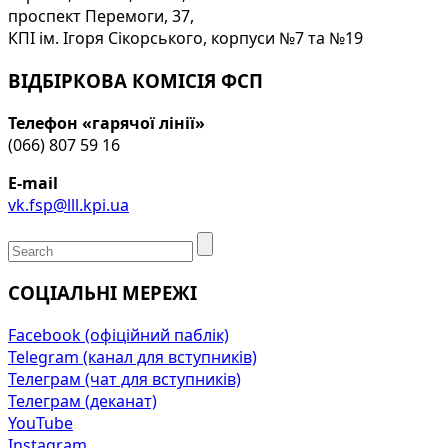
проспект Перемоги, 37,
КПІ ім. Ігоря Сікорського, корпуси №7 та №19
ВІДБІРКОВА КОМІСІЯ ФСП
Телефон «гарячої лінії»
(066) 807 59 16
E-mail
vk.fsp@lll.kpi.ua
СОЦІАЛЬНІ МЕРЕЖІ
Facebook (офіційний паблік)
Telegram (канал для вступників)
Телеграм (чат для вступників)
Телеграм (деканат)
YouTube
Instagram