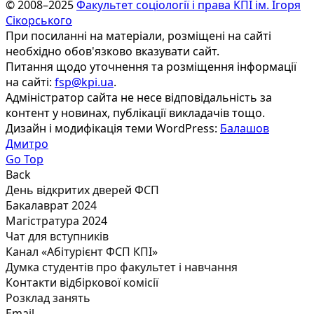
© 2008–2025
Факультет соціології і права КПІ ім. Ігоря
Сікорського
При посиланні на матеріали, розміщені на сайті
необхідно обов'язково вказувати сайт.
Питання щодо уточнення та розміщення інформації
на сайті:
fsp@kpi.ua
.
Адміністратор сайта не несе відповідальність за
контент у новинах, публікації викладачів тощо.
Дизайн і модифікація теми WordPress:
Балашов
Дмитро
Go Top
Back
День відкритих дверей ФСП
Бакалаврат 2024
Магістратура 2024
Чат для вступників
Канал «Абітурієнт ФСП КПІ»
Думка студентів про факультет і навчання
Контакти відбіркової комісії
Розклад занять
Email