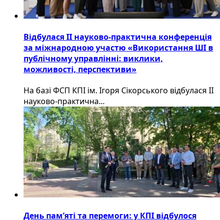
Відбулася ІІ науково-практична конференція
за міжнародною участю «Використання ШІ в
публічному управлінні: виклики,
можливості, перспективи»
На базі ФСП КПІ ім. Ігоря Сікорського відбулася ІІ
науково-практична...
День пам’яті та перемоги: у КПІ відбулося