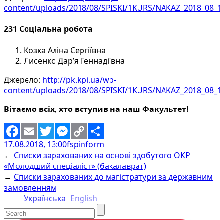
content/uploads/2018/08/SPISKI/1KURS/NAKAZ_2018_08_
231 Соціальна робота
Козка Аліна Сергіївна
Лисенко Дар’я Геннадіївна
Джерело:
http://pk.kpi.ua/wp-
content/uploads/2018/08/SPISKI/1KURS/NAKAZ_2018_08_
Вітаємо всіх, хто вступив на наш Факультет!
17.08.2018, 13:00
fspinform
Facebook
Email
Twitter
Messenger
Copy
Share
←
Списки зарахованих на основі здобутого ОКР
Link
«Молодший спеціаліст» (бакалаврат)
→
Списки зарахованих до магістратури за державним
замовленням
Українська
English