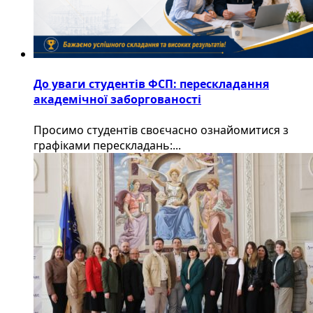
До уваги студентів ФСП: перескладання
академічної заборгованості
Просимо студентів своєчасно ознайомитися з
графіками перескладань:...