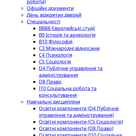
роботи)
Офіційні документи
День відкритих дверей
Спеціальності
BВ88 Європейські студії
B9 Історія та археологія
B10 Філософія
C3 Міжнародні відносини
C4 Психологія
С5 Соціологія
D4 Публічне управління та
адміністрування
D8 Право
I10 Соціальна робота та
консультування
Навчальні дисципліни
Освітні компоненти (D4 Публічне
управління та адміністрування)
Освітні компоненти (С5 Соціологія)
Освітні компоненти (D8 Право)
Освітні компоненти (I10 Соціальна