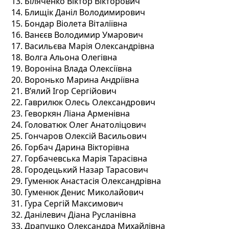
Біляченко Віктор Вікторович
Блищік Даніл Володимирович
Бондар Віолета Віталіївна
Ванєєв Володимир Умарович
Васильєва Марія Олександрівна
Волга Альона Олегівна
Вороніна Влада Олексіївна
Воронько Марина Андріївна
В’ялий Ігор Сергійович
Гаврилюк Олесь Олександрович
Геворкян Ліана Арменівна
Головатюк Олег Анатоліцович
Гончаров Олексій Васильович
Горбач Дарина Вікторівна
Горбачевська Марія Тарасівна
Городецький Назар Тарасович
Гуменюк Анастасія Олександрівна
Гуменюк Денис Миколайович
Гура Сергій Максимович
Данілевич Діана Русланівна
Драпушко Олександра Михайлівна