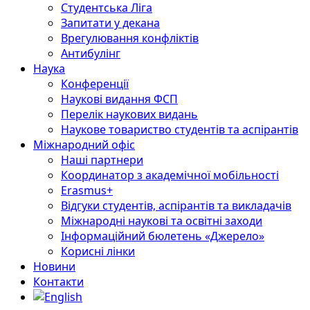
Студентська Ліга
Запитати у декана
Врегулювання конфліктів
Антибулінг
Наука
Конференції
Наукові видання ФСП
Перелік наукових видань
Наукове товариство студентів та аспірантів
Міжнародний офіс
Наші партнери
Координатор з академічної мобільності
Erasmus+
Відгуки студентів, аспірантів та викладачів
Міжнародні наукові та освітні заходи
Інформаційний бюлетень «Джерело»
Корисні лінки
Новини
Контакти