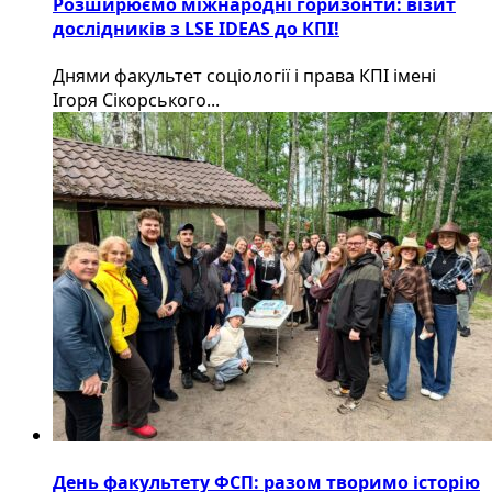
Розширюємо міжнародні горизонти: візит
дослідників з LSE IDEAS до КПІ!
Днями факультет соціології і права КПІ імені
Ігоря Сікорського...
День факультету ФСП: разом творимо історію