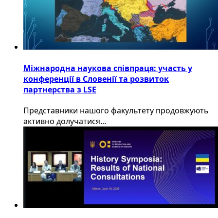
Міжнародна наукова співпраця: участь у
конференції в Словенії та розвиток
партнерства з LSE
​Представники нашого факультету продовжують
активно долучатися...