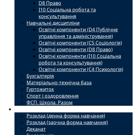
D8 Право
I10 Соціальна робота та
консультування
Навчальні дисципліни
Освітні компоненти (D4 Публічне
управління та адміністрування)
Освітні компоненти (С5 Соціологія)
Освітні компоненти (D8 Право)
Освітні компоненти (I10 Соціальна
робота та консультування)
Освітні компоненти (С4 Психологія)
Бухгалтерія
Матеріально-технічна база
Гуртожиток
Спорт і оздоровлення
ФСП. Школа. Разом
Студенту
Розклад (денна форма навчання)
Розклад (заочна форма навчання)
Деканат