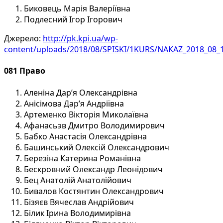
Биковець Марія Валеріївна
Подлесний Ігор Ігорович
Джерело:
http://pk.kpi.ua/wp-
content/uploads/2018/08/SPISKI/1KURS/NAKAZ_2018_08_
081 Право
Аленіна Дар’я Олександрівна
Анісімова Дар’я Андріївна
Артеменко Вікторія Миколаївна
Афанасьэв Дмитро Володимирович
Бабко Анастасія Олександрівна
Башинський Олексій Олександрович
Березіна Катерина Романівна
Бескровний Олександр Леонідович
Бец Анатолій Анатолійович
Бивалов Костянтин Олександрович
Бізяєв Вячеслав Андрійович
Білик Ірина Володимирівна