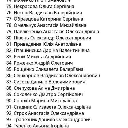
Некрасова Ольга Сергіївна
Ніжнік Владислав Валерійович
Образцова Катерина Сергіївна
Омельчук Анастасія Михайлівна
Павлюченко Анастасія Олександрівна
Півень Олександр Олександрович
Приведенна Юлія Анатоліївна
Пташинська Даріна Валентинівна
Репік Микита Андрійович
Роженко Андрій Олегович
Рощенко Єлизавета Валеріївна
Свічкарьов Владислав Олександрович
Сисоєв Данило Володимирович
Слєпухова Аліна Дмитрівна
Соколенко Дмитро Сергійович
Сорока Марина Миколаївна
Стадник Єлизавета Олександрівна
Строк Анастасія Олександрівна
Трапезник Данило Олександрович
Туренко Альона Ігорівна