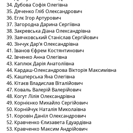
Дубова Софія Олегівна
Дяченко Гліб Олександрович
Еглє Ігор Артурович
Загородна Дарина Сергіївна
Закревська Діана Олександрівна
Заячковський Станіслав Сергійович
Зінчук Дар’я Олександрівна
Іванов Єфрем Костянтинович
Івченко Анна Олегівна
Каплюк Дарія Анатоліївна
Кардаш-Олександрова Вікторія Максимівна
Кашперська Яна Олегівна
Кітаєв Владислав Віталійович
Коваль Валерій Валерійович
Когут Лілія Олександрівна
Корнієнко Михайло Сергійович
Корнійчук Наталія Миколаївна
Коровін Данііл Олександрович
Кравченко Єлизавета Едуардівна
Кравченко Максим Андрійович