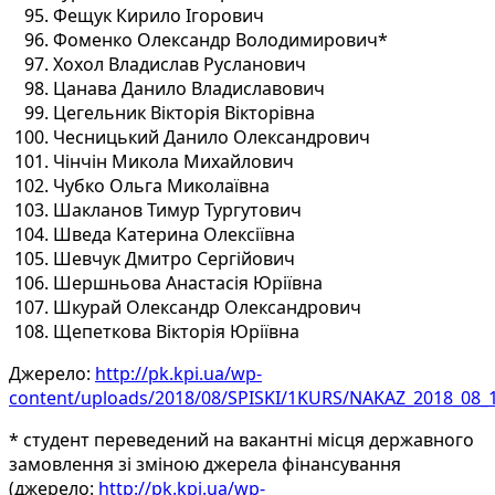
Фещук Кирило Ігорович
Фоменко Олександр Володимирович*
Хохол Владислав Русланович
Цанава Данило Владиславович
Цегельник Вікторія Вікторівна
Чесницький Данило Олександрович
Чінчін Микола Михайлович
Чубко Ольга Миколаївна
Шакланов Тимур Тургутович
Шведа Катерина Олексіївна
Шевчук Дмитро Сергійович
Шершньова Анастасія Юріївна
Шкурай Олександр Олександрович
Щепеткова Вікторія Юріївна
Джерело:
http://pk.kpi.ua/wp-
content/uploads/2018/08/SPISKI/1KURS/NAKAZ_2018_08_
* студент переведений на вакантні місця державного
замовлення зі зміною джерела фінансування
(джерело:
http://pk.kpi.ua/wp-