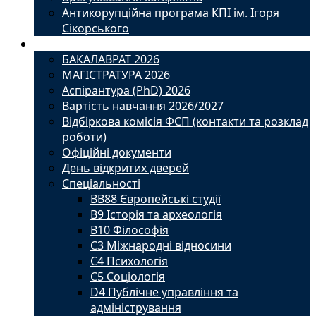
Антикорупційна програма КПІ ім. Ігоря
Сікорського
Вступ
БАКАЛАВРАТ 2026
МАГІСТРАТУРА 2026
Аспірантура (PhD) 2026
Вартість навчання 2026/2027
Відбіркова комісія ФСП (контакти та розклад
роботи)
Офіційні документи
День відкритих дверей
Спеціальності
BВ88 Європейські студії
B9 Історія та археологія
B10 Філософія
C3 Міжнародні відносини
C4 Психологія
С5 Соціологія
D4 Публічне управління та
адміністрування