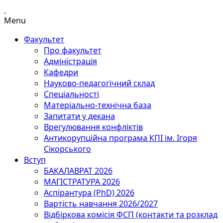
Menu
Факультет
Про факультет
Адміністрація
Кафедри
Науково-педагогічний склад
Спеціальності
Матеріально-технічна база
Запитати у декана
Врегулювання конфліктів
Антикорупційна програма КПІ ім. Ігоря
Сікорського
Вступ
БАКАЛАВРАТ 2026
МАГІСТРАТУРА 2026
Аспірантура (PhD) 2026
Вартість навчання 2026/2027
Відбіркова комісія ФСП (контакти та розклад