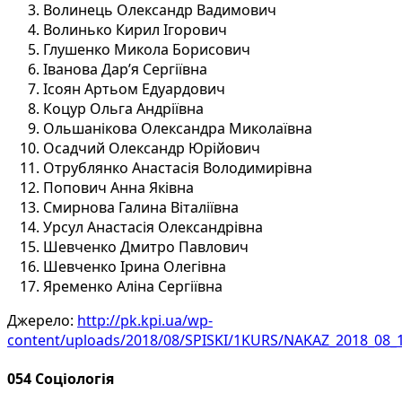
Волинець Олександр Вадимович
Волинько Кирил Ігорович
Глушенко Микола Борисович
Іванова Дар’я Сергіївна
Ісоян Артьом Едуардович
Коцур Ольга Андріївна
Ольшанікова Олександра Миколаївна
Осадчий Олександр Юрійович
Отрублянко Анастасія Володимирівна
Попович Анна Яківна
Смирнова Галина Віталіївна
Урсул Анастасія Олександрівна
Шевченко Дмитро Павлович
Шевченко Ірина Олегівна
Яременко Аліна Сергіївна
Джерело:
http://pk.kpi.ua/wp-
content/uploads/2018/08/SPISKI/1KURS/NAKAZ_2018_08_
054 Соціологія