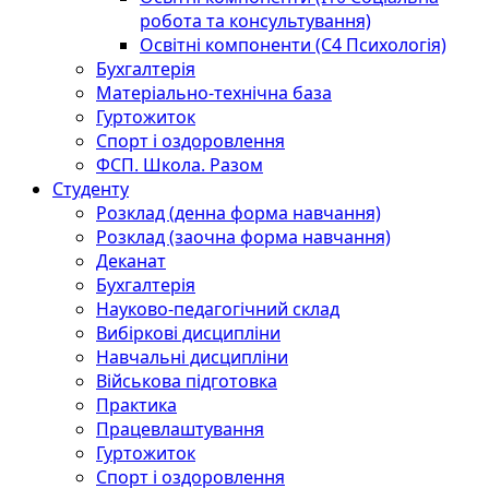
робота та консультування)
Освітні компоненти (С4 Психологія)
Бухгалтерія
Матеріально-технічна база
Гуртожиток
Спорт і оздоровлення
ФСП. Школа. Разом
Студенту
Розклад (денна форма навчання)
Розклад (заочна форма навчання)
Деканат
Бухгалтерія
Науково-педагогічний склад
Вибіркові дисципліни
Навчальні дисципліни
Військова підготовка
Практика
Працевлаштування
Гуртожиток
Спорт і оздоровлення