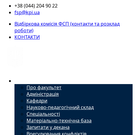
+38 (044) 204 90 22
fsp@kpi.ua
Відбіркова комісія ФСП (контакти та розклад
роботи)
КОНТАКТИ
Факультет
Про факультет
Адміністрація
Кафедри
Науково-педагогічний склад
Спеціальності
Матеріально-технічна база
Запитати у декана
Врегулювання конфліктів