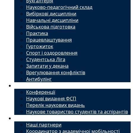
Бухгалтерія
Науково-педагогічний склад
Вибіркові дисципліни
Навчальні дисципліни
Військова підготовка
Практика
Працевлаштування
Гуртожиток
Спорт і оздоровлення
Студентська Ліга
Запитати у декана
Врегулювання конфліктів
Антибулінг
Наука
Конференції
Наукові видання ФСП
Перелік наукових видань
Наукове товариство студентів та аспірантів
Міжнародний офіс
Наші партнери
Координатор з академічної мобільності