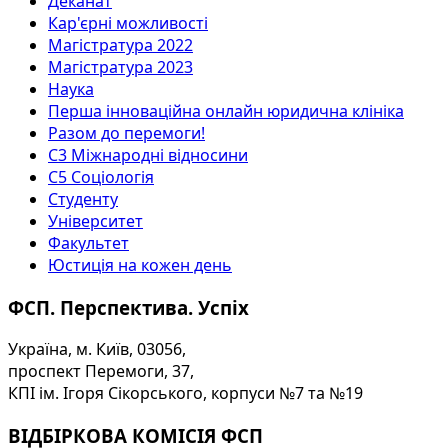
Деканат
Кар'єрні можливості
Магістратура 2022
Магістратура 2023
Наука
Перша інноваційна онлайн юридична клініка
Разом до перемоги!
С3 Міжнародні відносини
С5 Соціологія
Студенту
Університет
Факультет
Юстиція на кожен день
ФСП. Перспектива. Успіх
Україна, м. Київ, 03056,
проспект Перемоги, 37,
КПІ ім. Ігоря Сікорського, корпуси №7 та №19
ВІДБІРКОВА КОМІСІЯ ФСП