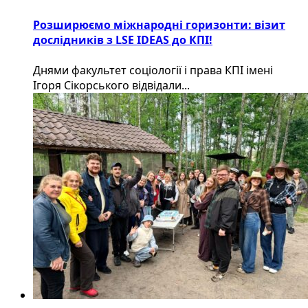
Розширюємо міжнародні горизонти: візит
дослідників з LSE IDEAS до КПІ!
Днями факультет соціології і права КПІ імені
Ігоря Сікорського відвідали...