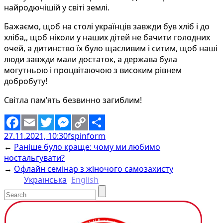
найродючішій у світі землі.
Бажаємо, щоб на столі українців завжди був хліб і до
хліба,, щоб ніколи у наших дітей не бачити голодних
очей, а дитинство їх було щасливим і ситим, щоб наші
люди завжди мали достаток, а держава була
могутньою і процвітаючою з високим рівнем
добробуту!
Світла пам’ять безвинно загиблим!
27.11.2021, 10:30
fspinform
Facebook
Email
Twitter
Messenger
Copy
Share
←
Раніше було краще: чому ми любимо
Link
ностальгувати?
→
Офлайн семінар з жіночого самозахисту
Українська
English