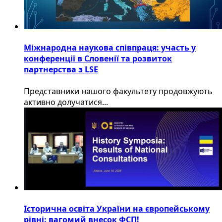
Міжнародна наукова співпраця: участь у
конференції в Словенії та розвиток
партнерства з LSE
​Представники нашого факультету продовжують
активно долучатися...
Історична освіта України на європейському
рівні: вагомий внесок ФСП!