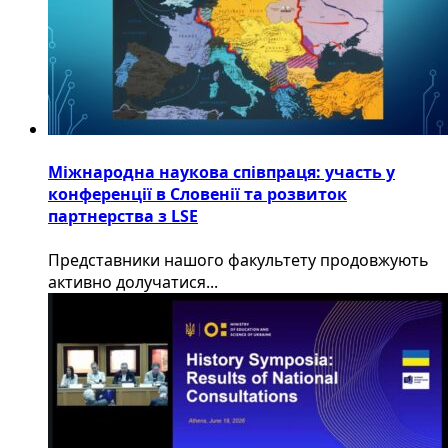
Міжнародна наукова співпраця: участь у
конференції в Словенії та розвиток
партнерства з LSE
​Представники нашого факультету продовжують
активно долучатися...