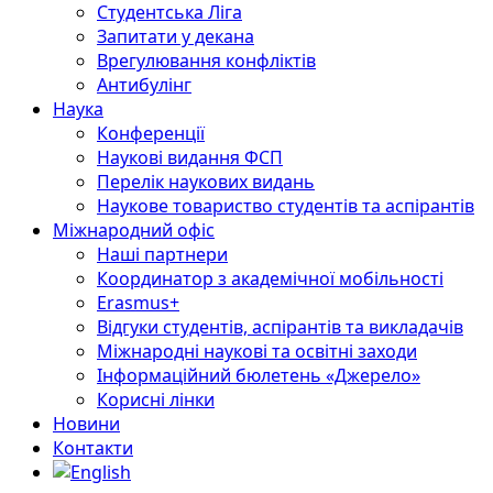
Студентська Ліга
Запитати у декана
Врегулювання конфліктів
Антибулінг
Наука
Конференції
Наукові видання ФСП
Перелік наукових видань
Наукове товариство студентів та аспірантів
Міжнародний офіс
Наші партнери
Координатор з академічної мобільності
Erasmus+
Відгуки студентів, аспірантів та викладачів
Міжнародні наукові та освітні заходи
Інформаційний бюлетень «Джерело»
Корисні лінки
Новини
Контакти