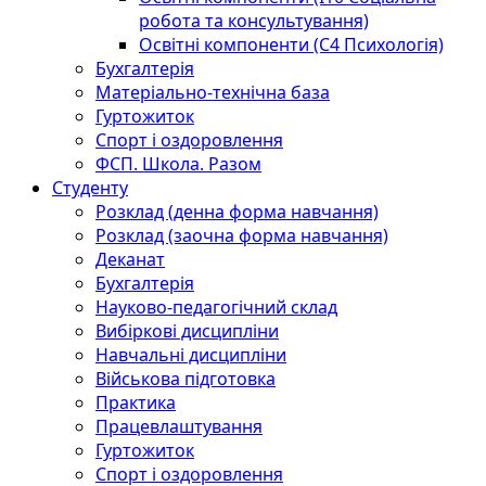
робота та консультування)
Освітні компоненти (С4 Психологія)
Бухгалтерія
Матеріально-технічна база
Гуртожиток
Спорт і оздоровлення
ФСП. Школа. Разом
Студенту
Розклад (денна форма навчання)
Розклад (заочна форма навчання)
Деканат
Бухгалтерія
Науково-педагогічний склад
Вибіркові дисципліни
Навчальні дисципліни
Військова підготовка
Практика
Працевлаштування
Гуртожиток
Спорт і оздоровлення