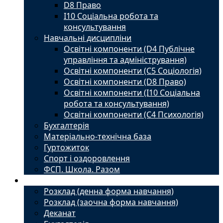
D8 Право
I10 Соціальна робота та
консультування
Навчальні дисципліни
Освітні компоненти (D4 Публічне
управління та адміністрування)
Освітні компоненти (С5 Соціологія)
Освітні компоненти (D8 Право)
Освітні компоненти (I10 Соціальна
робота та консультування)
Освітні компоненти (С4 Психологія)
Бухгалтерія
Матеріально-технічна база
Гуртожиток
Спорт і оздоровлення
ФСП. Школа. Разом
Студенту
Розклад (денна форма навчання)
Розклад (заочна форма навчання)
Деканат