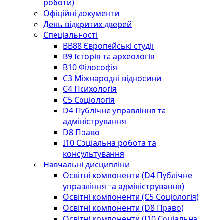
роботи)
Офіційні документи
День відкритих дверей
Спеціальності
BВ88 Європейські студії
B9 Історія та археологія
B10 Філософія
C3 Міжнародні відносини
C4 Психологія
С5 Соціологія
D4 Публічне управління та
адміністрування
D8 Право
I10 Соціальна робота та
консультування
Навчальні дисципліни
Освітні компоненти (D4 Публічне
управління та адміністрування)
Освітні компоненти (С5 Соціологія)
Освітні компоненти (D8 Право)
Освітні компоненти (I10 Соціальна