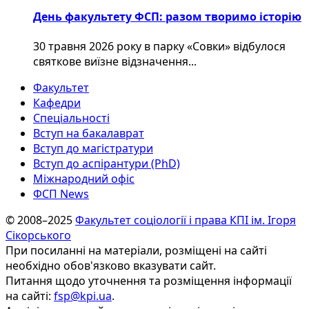
День факультету ФСП: разом творимо історію
30 травня 2026 року в парку «Совки» відбулося
святкове виїзне відзначення...
Факультет
Кафедри
Спеціальності
Вступ на бакалаврат
Вступ до магістратури
Вступ до аспірантури (PhD)
Міжнародний офіс
ФСП News
© 2008–2025
Факультет соціології і права КПІ ім. Ігоря
Сікорського
При посиланні на матеріали, розміщені на сайті
необхідно обов'язково вказувати сайт.
Питання щодо уточнення та розміщення інформації
на сайті:
fsp@kpi.ua
.