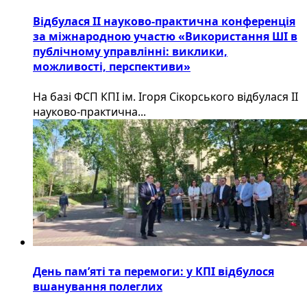
Відбулася ІІ науково-практична конференція
за міжнародною участю «Використання ШІ в
публічному управлінні: виклики,
можливості, перспективи»
На базі ФСП КПІ ім. Ігоря Сікорського відбулася ІІ
науково-практична...
День пам’яті та перемоги: у КПІ відбулося
вшанування полеглих