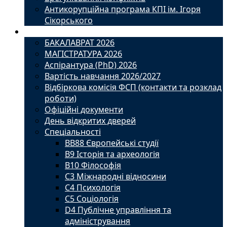
Антикорупційна програма КПІ ім. Ігоря
Сікорського
Вступ
БАКАЛАВРАТ 2026
МАГІСТРАТУРА 2026
Аспірантура (PhD) 2026
Вартість навчання 2026/2027
Відбіркова комісія ФСП (контакти та розклад
роботи)
Офіційні документи
День відкритих дверей
Спеціальності
BВ88 Європейські студії
B9 Історія та археологія
B10 Філософія
C3 Міжнародні відносини
C4 Психологія
С5 Соціологія
D4 Публічне управління та
адміністрування