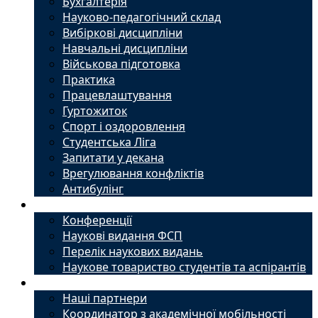
Бухгалтерія
Науково-педагогічний склад
Вибіркові дисципліни
Навчальні дисципліни
Військова підготовка
Практика
Працевлаштування
Гуртожиток
Спорт і оздоровлення
Студентська Ліга
Запитати у декана
Врегулювання конфліктів
Антибулінг
Наука
Конференції
Наукові видання ФСП
Перелік наукових видань
Наукове товариство студентів та аспірантів
Міжнародний офіс
Наші партнери
Координатор з академічної мобільності