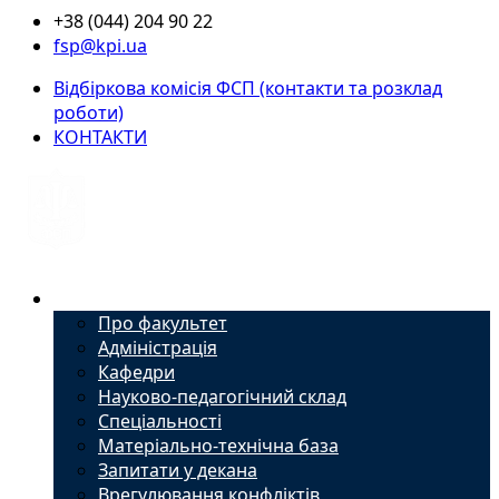
+38 (044) 204 90 22
fsp@kpi.ua
Відбіркова комісія ФСП (контакти та розклад
роботи)
КОНТАКТИ
Факультет
Про факультет
Адміністрація
Кафедри
Науково-педагогічний склад
Спеціальності
Матеріально-технічна база
Запитати у декана
Врегулювання конфліктів