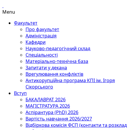
Menu
Факультет
Про факультет
Адміністрація
Кафедри
Науково-педагогічний склад
Спеціальності
Матеріально-технічна база
Запитати у декана
Врегулювання конфліктів
Антикорупційна програма КПІ ім. Ігоря
Сікорського
Вступ
БАКАЛАВРАТ 2026
МАГІСТРАТУРА 2026
Аспірантура (PhD) 2026
Вартість навчання 2026/2027
Відбіркова комісія ФСП (контакти та розклад