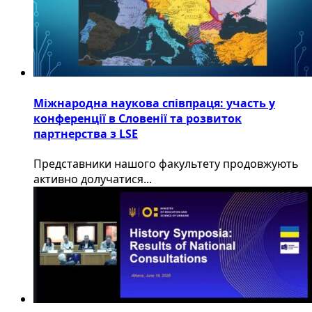
Міжнародна наукова співпраця: участь у
конференції в Словенії та розвиток
партнерства з LSE
​Представники нашого факультету продовжують
активно долучатися...