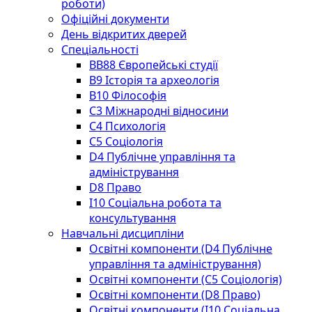
роботи)
Офіційні документи
День відкритих дверей
Спеціальності
BВ88 Європейські студії
B9 Історія та археологія
B10 Філософія
C3 Міжнародні відносини
C4 Психологія
С5 Соціологія
D4 Публічне управління та
адміністрування
D8 Право
I10 Соціальна робота та
консультування
Навчальні дисципліни
Освітні компоненти (D4 Публічне
управління та адміністрування)
Освітні компоненти (С5 Соціологія)
Освітні компоненти (D8 Право)
Освітні компоненти (I10 Соціальна