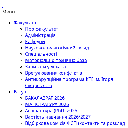
Menu
Факультет
Про факультет
Адміністрація
Кафедри
Науково-педагогічний склад
Спеціальності
Матеріально-технічна база
Запитати у декана
Врегулювання конфліктів
Антикорупційна програма КПІ ім. Ігоря
Сікорського
Вступ
БАКАЛАВРАТ 2026
МАГІСТРАТУРА 2026
Аспірантура (PhD) 2026
Вартість навчання 2026/2027
Відбіркова комісія ФСП (контакти та розклад