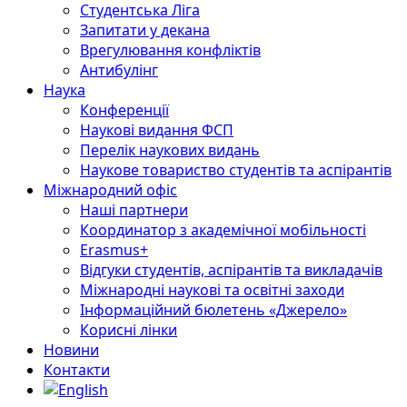
Студентська Ліга
Запитати у декана
Врегулювання конфліктів
Антибулінг
Наука
Конференції
Наукові видання ФСП
Перелік наукових видань
Наукове товариство студентів та аспірантів
Міжнародний офіс
Наші партнери
Координатор з академічної мобільності
Erasmus+
Відгуки студентів, аспірантів та викладачів
Міжнародні наукові та освітні заходи
Інформаційний бюлетень «Джерело»
Корисні лінки
Новини
Контакти