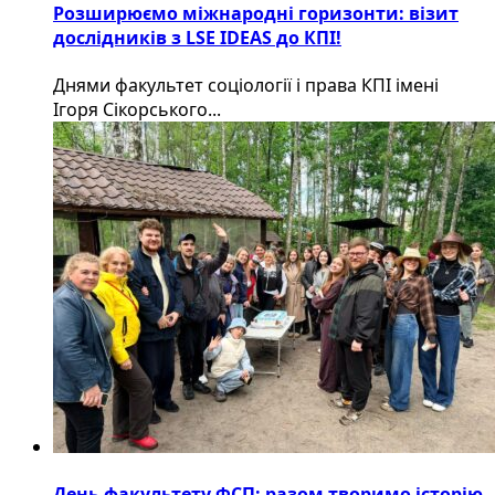
Розширюємо міжнародні горизонти: візит
дослідників з LSE IDEAS до КПІ!
Днями факультет соціології і права КПІ імені
Ігоря Сікорського...
День факультету ФСП: разом творимо історію