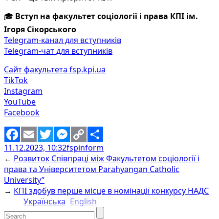
🎓
Вступ на факультет соціології і права КПІ ім.
Ігоря Сікорського
Telegram-канал для вступників
Telegram-чат для вступників
Сайт факультета fsp.kpi.ua
TikTok
Instagram
YouTube
Facebook
11.12.2023, 10:32
fspinform
Facebook
Email
Twitter
Messenger
Copy
Share
←
Розвиток Співпраці між Факультетом соціології і
Link
права та Університетом Parahyangan Catholic
University”
→
КПІ здобув перше місце в номінації конкурсу НАДС
Українська
English