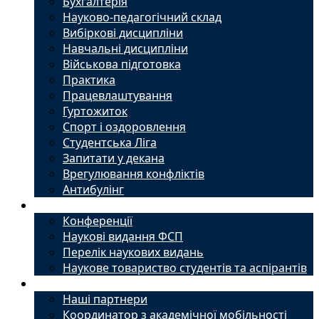
Бухгалтерія
Науково-педагогічний склад
Вибіркові дисципліни
Навчальні дисципліни
Військова підготовка
Практика
Працевлаштування
Гуртожиток
Спорт і оздоровлення
Студентська Ліга
Запитати у декана
Врегулювання конфліктів
Антибулінг
Наука
Конференції
Наукові видання ФСП
Перелік наукових видань
Наукове товариство студентів та аспірантів
Міжнародний офіс
Наші партнери
Координатор з академічної мобільності