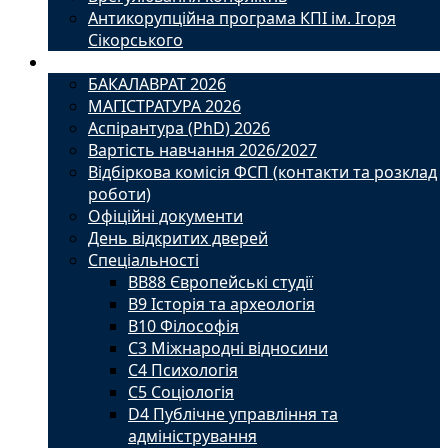
Антикорупційна програма КПІ ім. Ігоря
Сікорського
Вступ
БАКАЛАВРАТ 2026
МАГІСТРАТУРА 2026
Аспірантура (PhD) 2026
Вартість навчання 2026/2027
Відбіркова комісія ФСП (контакти та розклад
роботи)
Офіційні документи
День відкритих дверей
Спеціальності
BВ88 Європейські студії
B9 Історія та археологія
B10 Філософія
C3 Міжнародні відносини
C4 Психологія
С5 Соціологія
D4 Публічне управління та
адміністрування