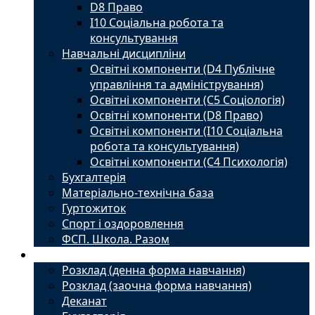
D8 Право
I10 Соціальна робота та
консультування
Навчальні дисципліни
Освітні компоненти (D4 Публічне
управління та адміністрування)
Освітні компоненти (С5 Соціологія)
Освітні компоненти (D8 Право)
Освітні компоненти (I10 Соціальна
робота та консультування)
Освітні компоненти (С4 Психологія)
Бухгалтерія
Матеріально-технічна база
Гуртожиток
Спорт і оздоровлення
ФСП. Школа. Разом
Студенту
Розклад (денна форма навчання)
Розклад (заочна форма навчання)
Деканат