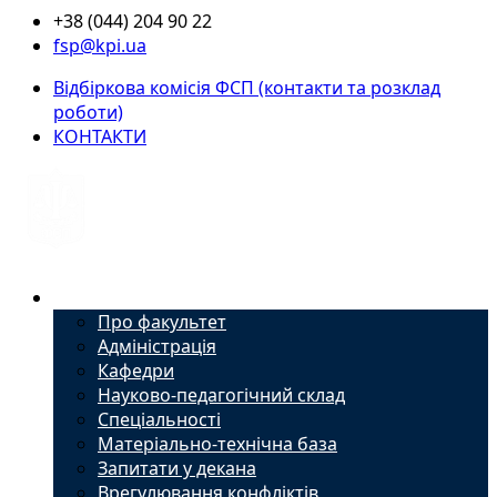
+38 (044) 204 90 22
fsp@kpi.ua
Відбіркова комісія ФСП (контакти та розклад
роботи)
КОНТАКТИ
Факультет
Про факультет
Адміністрація
Кафедри
Науково-педагогічний склад
Спеціальності
Матеріально-технічна база
Запитати у декана
Врегулювання конфліктів