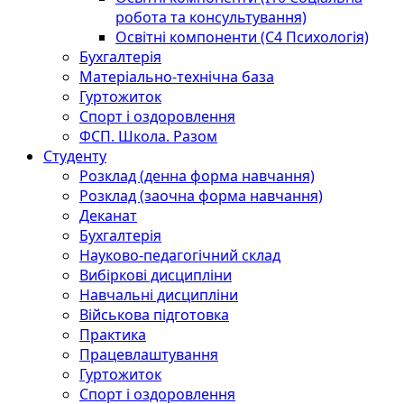
робота та консультування)
Освітні компоненти (С4 Психологія)
Бухгалтерія
Матеріально-технічна база
Гуртожиток
Спорт і оздоровлення
ФСП. Школа. Разом
Студенту
Розклад (денна форма навчання)
Розклад (заочна форма навчання)
Деканат
Бухгалтерія
Науково-педагогічний склад
Вибіркові дисципліни
Навчальні дисципліни
Військова підготовка
Практика
Працевлаштування
Гуртожиток
Спорт і оздоровлення