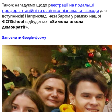
Також нагадуємо щодо р
еєстрації на подальші
профорієнтаційні та освітньо-пізнавальні заходи
для
вступників! Наприклад, незабаром у рамках нашої
ФСПSchool
відбудеться
«Зимова школа
демократії».
Заповнити Google-форму