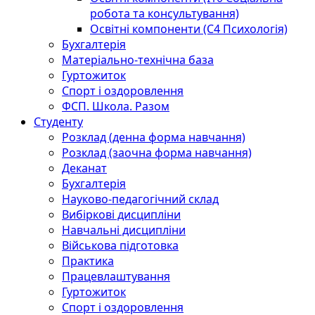
робота та консультування)
Освітні компоненти (С4 Психологія)
Бухгалтерія
Матеріально-технічна база
Гуртожиток
Спорт і оздоровлення
ФСП. Школа. Разом
Студенту
Розклад (денна форма навчання)
Розклад (заочна форма навчання)
Деканат
Бухгалтерія
Науково-педагогічний склад
Вибіркові дисципліни
Навчальні дисципліни
Військова підготовка
Практика
Працевлаштування
Гуртожиток
Спорт і оздоровлення