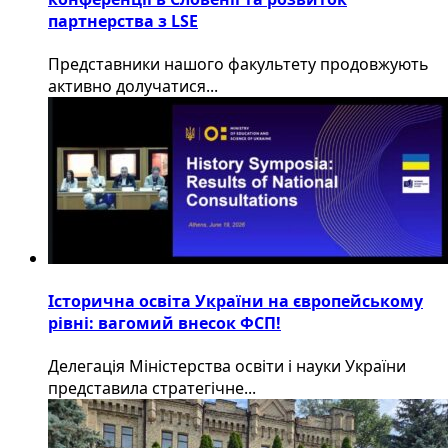
партнерства з LSE
​Представники нашого факультету продовжують
активно долучатися...
Історична освіта України на європейському
рівні: вагомий внесок ФСП!
Делегація Міністерства освіти і науки України
представила стратегічне...