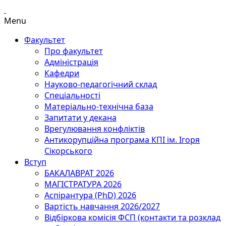
Menu
Факультет
Про факультет
Адміністрація
Кафедри
Науково-педагогічний склад
Спеціальності
Матеріально-технічна база
Запитати у декана
Врегулювання конфліктів
Антикорупційна програма КПІ ім. Ігоря
Сікорського
Вступ
БАКАЛАВРАТ 2026
МАГІСТРАТУРА 2026
Аспірантура (PhD) 2026
Вартість навчання 2026/2027
Відбіркова комісія ФСП (контакти та розклад