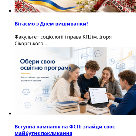
Вітаємо з Днем вишиванки!
Факультет соціології і права КПІ ім. Ігоря
Сікорського...
Вступна кампанія на ФСП: знайди своє
майбутнє покликання