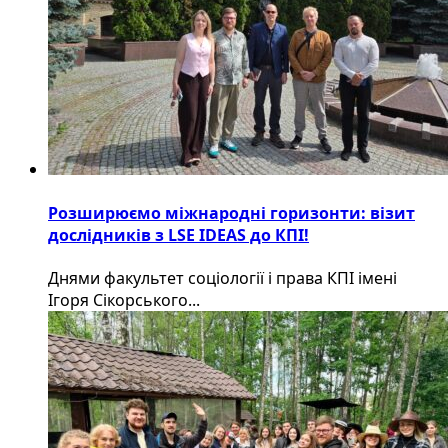
Розширюємо міжнародні горизонти: візит
дослідників з LSE IDEAS до КПІ!
Днями факультет соціології і права КПІ імені
Ігоря Сікорського...