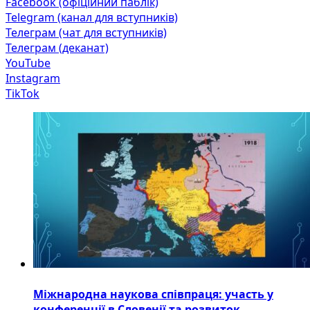
Facebook (офіційний паблік)
Telegram (канал для вступників)
Телеграм (чат для вступників)
Телеграм (деканат)
YouTube
Instagram
TikTok
Міжнародна наукова співпраця: участь у
конференції в Словенії та розвиток