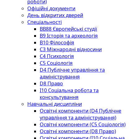
роботи)
Офіційні документи
День відкритих дверей
Спеціальності
BВ88 Європейські студії
B9 Історія та археологія
B10 Філософія
C3 Міжнародні відносини
C4 Психологія
С5 Соціологія
D4 Публічне управління та
адміністрування
D8 Право
I10 Соціальна робота та
консультування
Навчальні дисципліни
Освітні компоненти (D4 Публічне
управління та адміністрування)
Освітні компоненти (С5 Соціологія)
Освітні компоненти (D8 Право)
Освітні компоненти (I10 Соціальна