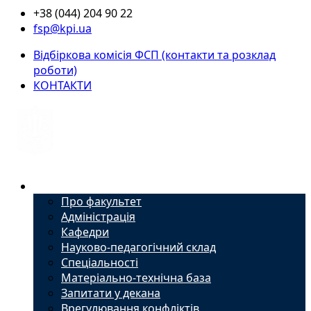
+38 (044) 204 90 22
fsp@kpi.ua
Відбіркова комісія ФСП (контакти та розклад
роботи)
КОНТАКТИ
Факультет
Про факультет
Адміністрація
Кафедри
Науково-педагогічний склад
Спеціальності
Матеріально-технічна база
Запитати у декана
Врегулювання конфліктів