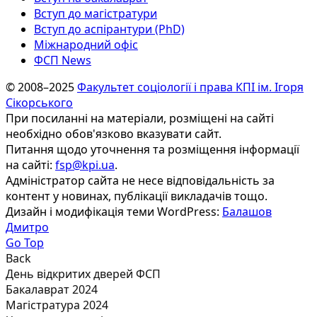
Вступ до магістратури
Вступ до аспірантури (PhD)
Міжнародний офіс
ФСП News
© 2008–2025
Факультет соціології і права КПІ ім. Ігоря
Сікорського
При посиланні на матеріали, розміщені на сайті
необхідно обов'язково вказувати сайт.
Питання щодо уточнення та розміщення інформації
на сайті:
fsp@kpi.ua
.
Адміністратор сайта не несе відповідальність за
контент у новинах, публікації викладачів тощо.
Дизайн і модифікація теми WordPress:
Балашов
Дмитро
Go Top
Back
День відкритих дверей ФСП
Бакалаврат 2024
Магістратура 2024