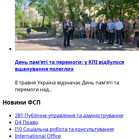
День пам’яті та перемоги: у КПІ відбулося
вшанування полеглих
8 травня Україна відзначає День пам’яті та
перемоги над...
Новини ФСП
281 Публічне управління та адміністрування
D4 Право
I10 Соціальна робота та консультування
International Office