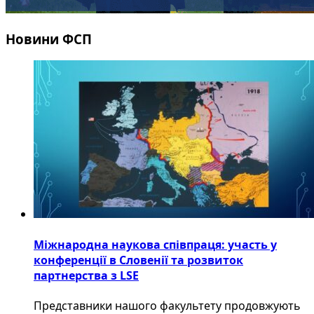
Новини ФСП
Міжнародна наукова співпраця: участь у
конференції в Словенії та розвиток
партнерства з LSE
​Представники нашого факультету продовжують