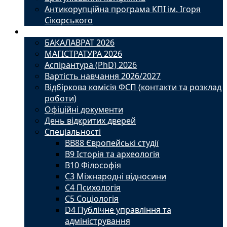
Антикорупційна програма КПІ ім. Ігоря
Сікорського
Вступ
БАКАЛАВРАТ 2026
МАГІСТРАТУРА 2026
Аспірантура (PhD) 2026
Вартість навчання 2026/2027
Відбіркова комісія ФСП (контакти та розклад
роботи)
Офіційні документи
День відкритих дверей
Спеціальності
BВ88 Європейські студії
B9 Історія та археологія
B10 Філософія
C3 Міжнародні відносини
C4 Психологія
С5 Соціологія
D4 Публічне управління та
адміністрування