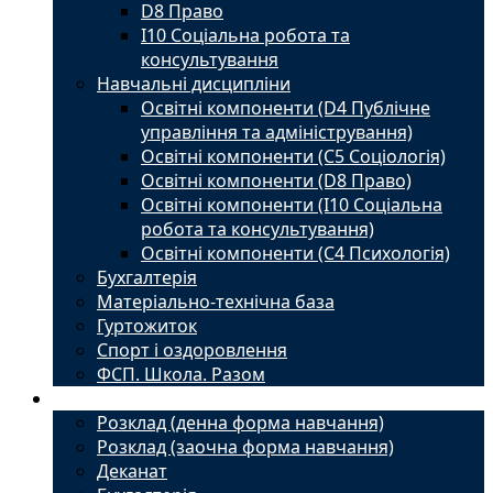
D8 Право
I10 Соціальна робота та
консультування
Навчальні дисципліни
Освітні компоненти (D4 Публічне
управління та адміністрування)
Освітні компоненти (С5 Соціологія)
Освітні компоненти (D8 Право)
Освітні компоненти (I10 Соціальна
робота та консультування)
Освітні компоненти (С4 Психологія)
Бухгалтерія
Матеріально-технічна база
Гуртожиток
Спорт і оздоровлення
ФСП. Школа. Разом
Студенту
Розклад (денна форма навчання)
Розклад (заочна форма навчання)
Деканат