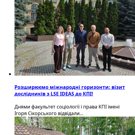
Розширюємо міжнародні горизонти: візит
дослідників з LSE IDEAS до КПІ!
Днями факультет соціології і права КПІ імені
Ігоря Сікорського відвідали...