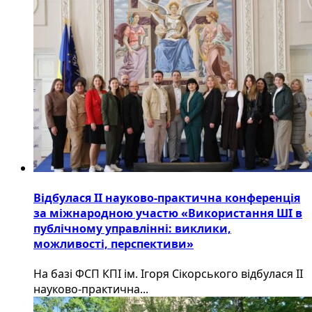
Відбулася ІІ науково-практична конференція
за міжнародною участю «Використання ШІ в
публічному управлінні: виклики,
можливості, перспективи»
На базі ФСП КПІ ім. Ігоря Сікорського відбулася ІІ
науково-практична...