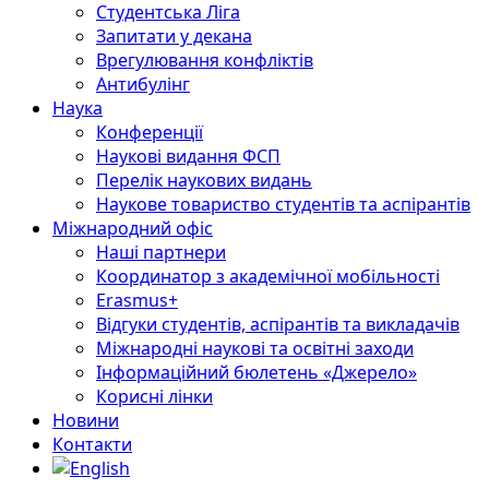
Студентська Ліга
Запитати у декана
Врегулювання конфліктів
Антибулінг
Наука
Конференції
Наукові видання ФСП
Перелік наукових видань
Наукове товариство студентів та аспірантів
Міжнародний офіс
Наші партнери
Координатор з академічної мобільності
Erasmus+
Відгуки студентів, аспірантів та викладачів
Міжнародні наукові та освітні заходи
Інформаційний бюлетень «Джерело»
Корисні лінки
Новини
Контакти