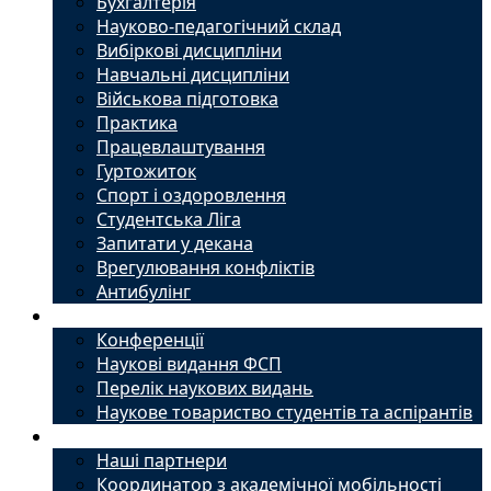
Бухгалтерія
Науково-педагогічний склад
Вибіркові дисципліни
Навчальні дисципліни
Військова підготовка
Практика
Працевлаштування
Гуртожиток
Спорт і оздоровлення
Студентська Ліга
Запитати у декана
Врегулювання конфліктів
Антибулінг
Наука
Конференції
Наукові видання ФСП
Перелік наукових видань
Наукове товариство студентів та аспірантів
Міжнародний офіс
Наші партнери
Координатор з академічної мобільності