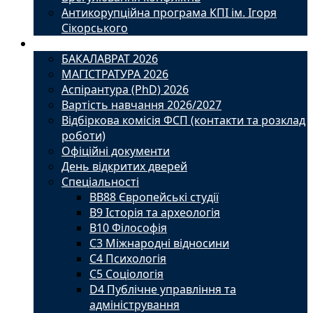
Антикорупційна програма КПІ ім. Ігоря
Сікорського
Вступ
БАКАЛАВРАТ 2026
МАГІСТРАТУРА 2026
Аспірантура (PhD) 2026
Вартість навчання 2026/2027
Відбіркова комісія ФСП (контакти та розклад
роботи)
Офіційні документи
День відкритих дверей
Спеціальності
BВ88 Європейські студії
B9 Історія та археологія
B10 Філософія
C3 Міжнародні відносини
C4 Психологія
С5 Соціологія
D4 Публічне управління та
адміністрування