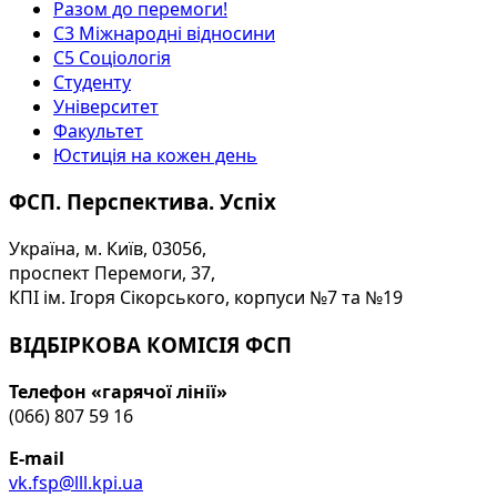
Разом до перемоги!
С3 Міжнародні відносини
С5 Соціологія
Студенту
Університет
Факультет
Юстиція на кожен день
ФСП. Перспектива. Успіх
Україна, м. Київ, 03056,
проспект Перемоги, 37,
КПІ ім. Ігоря Сікорського, корпуси №7 та №19
ВІДБІРКОВА КОМІСІЯ ФСП
Телефон «гарячої лінії»
(066) 807 59 16
E-mail
vk.fsp@lll.kpi.ua