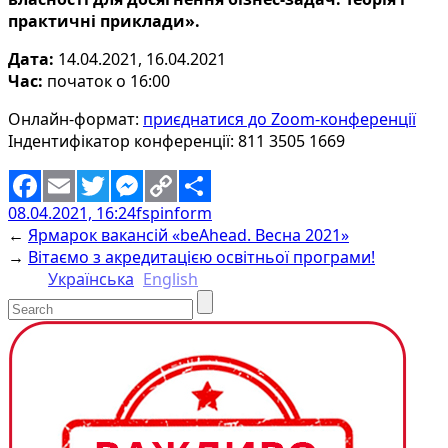
практичні приклади».
Дата:
14.04.2021, 16.04.2021
Час:
початок о 16:00
Онлайн-формат:
приєднатися до Zoom-конференції
Індентифікатор конференції: 811 3505 1669
08.04.2021, 16:24
fspinform
Facebook
Email
Twitter
Messenger
Copy
Share
←
Ярмарок вакансій «beAhead. Весна 2021»
Link
→
Вітаємо з акредитацією освітньої програми!
Українська
English