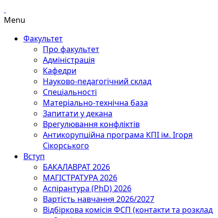
Menu
Факультет
Про факультет
Адміністрація
Кафедри
Науково-педагогічний склад
Спеціальності
Матеріально-технічна база
Запитати у декана
Врегулювання конфліктів
Антикорупційна програма КПІ ім. Ігоря
Сікорського
Вступ
БАКАЛАВРАТ 2026
МАГІСТРАТУРА 2026
Аспірантура (PhD) 2026
Вартість навчання 2026/2027
Відбіркова комісія ФСП (контакти та розклад