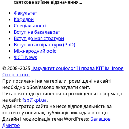
святкове виїзне відзначення...
Факультет
Кафедри
Спеціальності
Вступ на бакалаврат
Вступ до магістратури
Вступ до аспірантури (PhD)
Міжнародний офіс
ФСП News
© 2008–2025
Факультет соціології і права КПІ ім. Ігоря
Сікорського
При посиланні на матеріали, розміщені на сайті
необхідно обов'язково вказувати сайт.
Питання щодо уточнення та розміщення інформації
на сайті:
fsp@kpi.ua
.
Адміністратор сайта не несе відповідальність за
контент у новинах, публікації викладачів тощо.
Дизайн і модифікація теми WordPress:
Балашов
Дмитро