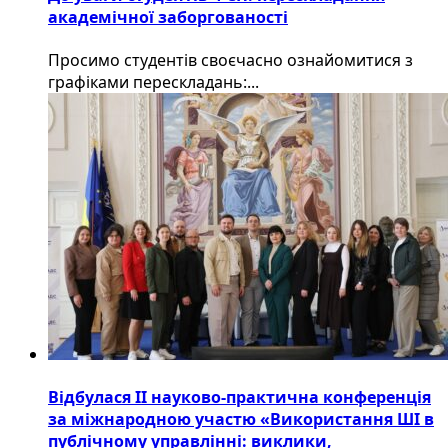
академічної заборгованості
Просимо студентів своєчасно ознайомитися з
графіками перескладань:...
Відбулася ІІ науково-практична конференція
за міжнародною участю «Використання ШІ в
публічному управлінні: виклики,