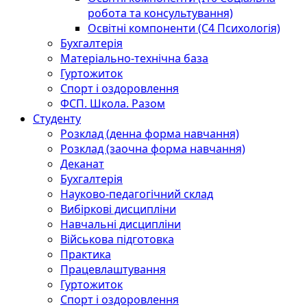
робота та консультування)
Освітні компоненти (С4 Психологія)
Бухгалтерія
Матеріально-технічна база
Гуртожиток
Спорт і оздоровлення
ФСП. Школа. Разом
Студенту
Розклад (денна форма навчання)
Розклад (заочна форма навчання)
Деканат
Бухгалтерія
Науково-педагогічний склад
Вибіркові дисципліни
Навчальні дисципліни
Військова підготовка
Практика
Працевлаштування
Гуртожиток
Спорт і оздоровлення