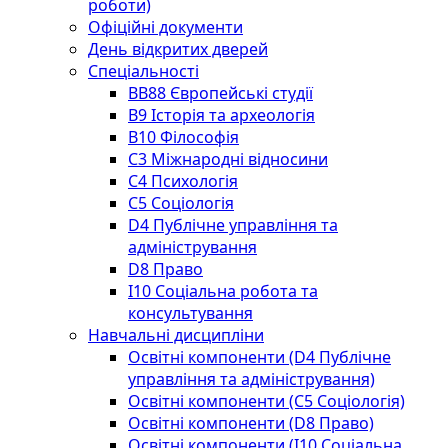
роботи)
Офіційні документи
День відкритих дверей
Спеціальності
BВ88 Європейські студії
B9 Історія та археологія
B10 Філософія
C3 Міжнародні відносини
C4 Психологія
С5 Соціологія
D4 Публічне управління та
адміністрування
D8 Право
I10 Соціальна робота та
консультування
Навчальні дисципліни
Освітні компоненти (D4 Публічне
управління та адміністрування)
Освітні компоненти (С5 Соціологія)
Освітні компоненти (D8 Право)
Освітні компоненти (I10 Соціальна