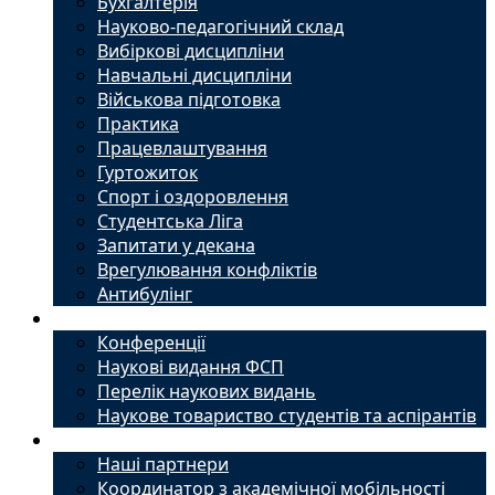
Бухгалтерія
Науково-педагогічний склад
Вибіркові дисципліни
Навчальні дисципліни
Військова підготовка
Практика
Працевлаштування
Гуртожиток
Спорт і оздоровлення
Студентська Ліга
Запитати у декана
Врегулювання конфліктів
Антибулінг
Наука
Конференції
Наукові видання ФСП
Перелік наукових видань
Наукове товариство студентів та аспірантів
Міжнародний офіс
Наші партнери
Координатор з академічної мобільності