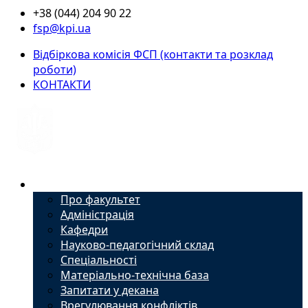
+38 (044) 204 90 22
fsp@kpi.ua
Відбіркова комісія ФСП (контакти та розклад
роботи)
КОНТАКТИ
Факультет
Про факультет
Адміністрація
Кафедри
Науково-педагогічний склад
Спеціальності
Матеріально-технічна база
Запитати у декана
Врегулювання конфліктів