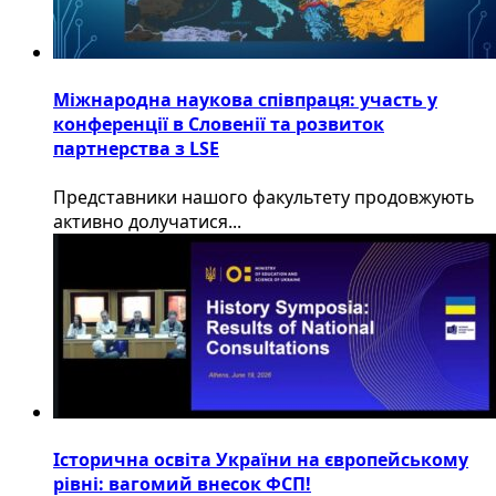
Міжнародна наукова співпраця: участь у
конференції в Словенії та розвиток
партнерства з LSE
​Представники нашого факультету продовжують
активно долучатися...
Історична освіта України на європейському
рівні: вагомий внесок ФСП!