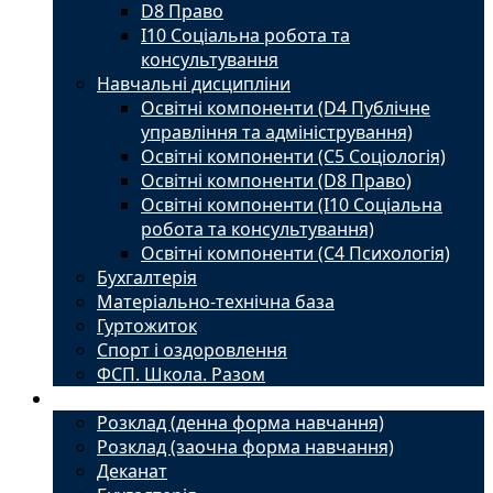
D8 Право
I10 Соціальна робота та
консультування
Навчальні дисципліни
Освітні компоненти (D4 Публічне
управління та адміністрування)
Освітні компоненти (С5 Соціологія)
Освітні компоненти (D8 Право)
Освітні компоненти (I10 Соціальна
робота та консультування)
Освітні компоненти (С4 Психологія)
Бухгалтерія
Матеріально-технічна база
Гуртожиток
Спорт і оздоровлення
ФСП. Школа. Разом
Студенту
Розклад (денна форма навчання)
Розклад (заочна форма навчання)
Деканат