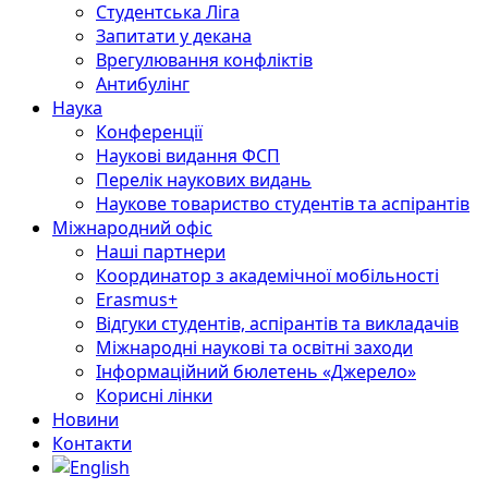
Студентська Ліга
Запитати у декана
Врегулювання конфліктів
Антибулінг
Наука
Конференції
Наукові видання ФСП
Перелік наукових видань
Наукове товариство студентів та аспірантів
Міжнародний офіс
Наші партнери
Координатор з академічної мобільності
Erasmus+
Відгуки студентів, аспірантів та викладачів
Міжнародні наукові та освітні заходи
Інформаційний бюлетень «Джерело»
Корисні лінки
Новини
Контакти