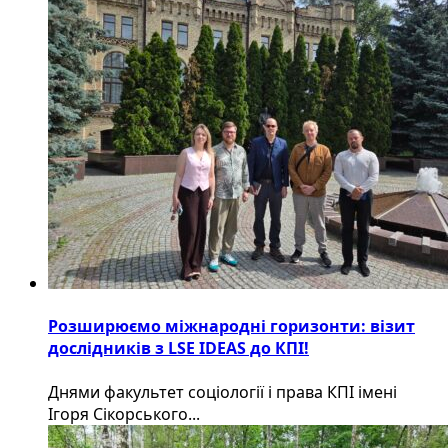
Розширюємо міжнародні горизонти: візит
дослідників з LSE IDEAS до КПІ!
Днями факультет соціології і права КПІ імені
Ігоря Сікорського...