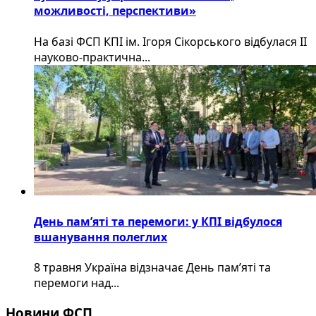
можливості, перспективи»
На базі ФСП КПІ ім. Ігоря Сікорського відбулася ІІ
науково-практична...
День пам’яті та перемоги: у КПІ відбулося
вшанування полеглих
8 травня Україна відзначає День пам’яті та
перемоги над...
Новини ФСП