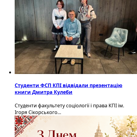
Студенти ФСП КПІ відвідали презентацію
книги Дмитра Кулеби
Студенти факультету соціології і права КПІ ім.
Ігоря Сікорського...