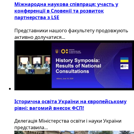
Міжнародна наукова співпраця: участь у
конференції в Словенії та розвиток
партнерства з LSE
​Представники нашого факультету продовжують
активно долучатися...
Історична освіта України на європейському
рівні: вагомий внесок ФСП!
Делегація Міністерства освіти і науки України
представила...